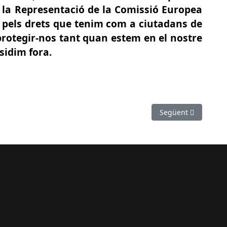
 la Representació de la Comissió Europea
 pels drets que tenim com a ciutadans de
 protegir-nos tant quan estem en el nostre
sidim fora.
ambé en castellà i anglès
Article següent: SO
Següent