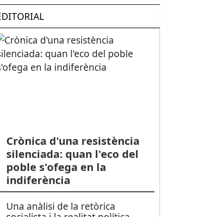
EDITORIAL
Crònica d'una resistència
silenciada: quan l'eco del
poble s'ofega en la
indiferència
Una anàlisi de la retòrica
socialista i la realitat política