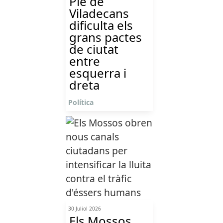
Ple de
Viladecans
dificulta els
grans pactes
de ciutat
entre
esquerra i
dreta
Política
30 Juliol 2026
Els Mossos