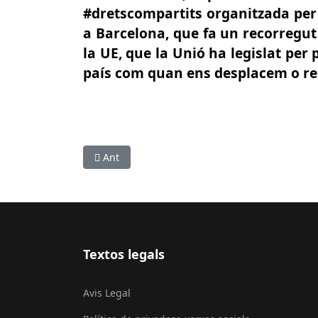
#dretscompartits organitzada per
a Barcelona, que fa un recorregut
la UE, que la Unió ha legislat per
país com quan ens desplacem o re
Article anterior: CULTURA: La Passió d’Olesa, t
Ant
Textos legals
Avis Legal