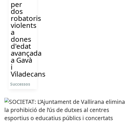
per
dos
robatoris
violents
a
dones
d'edat
avançada
a Gavà
i
Viladecans
Successos