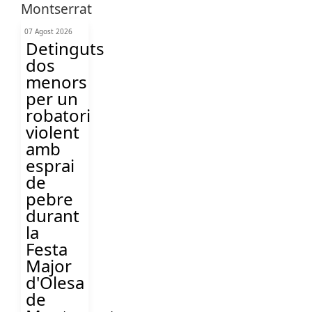
07 Agost 2026
Detinguts
dos
menors
per un
robatori
violent
amb
esprai
de
pebre
durant
la
Festa
Major
d'Olesa
de