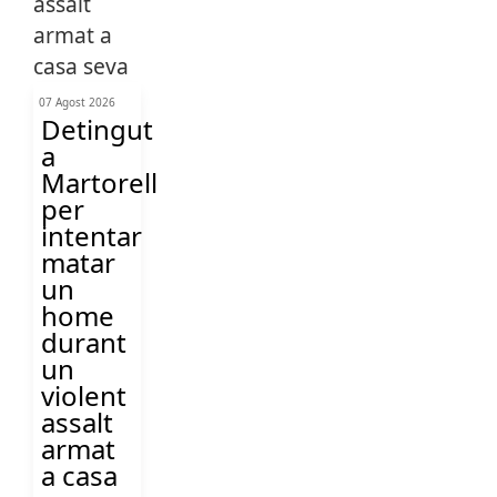
07 Agost 2026
Detingut
a
Martorell
per
intentar
matar
un
home
durant
un
violent
assalt
armat
a casa