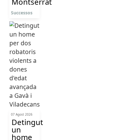
Montserrat
Successos
07 Agost 2026
Detingut
un
home