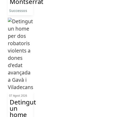
Montserrat
Successos
07 Agost 2026
Detingut
un
home