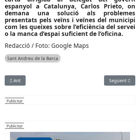
espanyol a Catalunya, Carlos Prieto, on
demana una solució als problemes
presentats pels veïns i veïnes del municipi
com les queixes sobre l’eficiència del servei
o la manca d’espai suficient de l’oficina.
Redacció / Foto: Google Maps
Sant Andreu de la Barca
Article anterior: SUCCESSOS: Operatiu de la Guàrdia Civil a Ab
Article següen
Ant
Següent