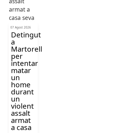
07 Agost 2026
Detingut
a
Martorell
per
intentar
matar
un
home
durant
un
violent
assalt
armat
a casa