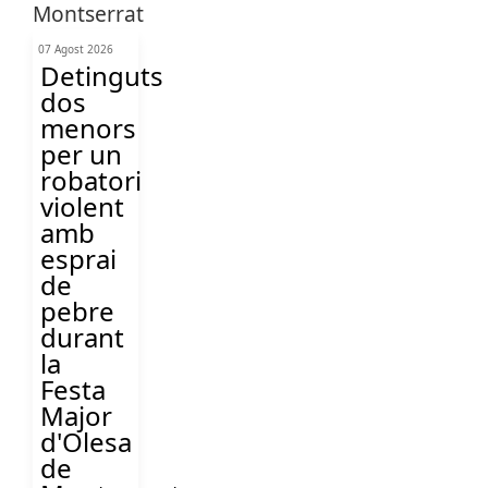
07 Agost 2026
Detinguts
dos
menors
per un
robatori
violent
amb
esprai
de
pebre
durant
la
Festa
Major
d'Olesa
de