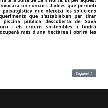
rà a la zona de Ca n'Horta. És per aquest
nvocarà un concurs d'idees que permeti
i paisatgística que ofereixi les solucions
queriments que s'estableixen per tirar
a piscina pública descoberta de Gavà
orn i els criteris sostenibles, i tindrà
ocuparà més d'una hectàrea i obrirà les
bé un milió d’euros per comunicar les dues zones de Sant Andreu de
Article següent: EC
Següent