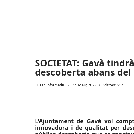
SOCIETAT: Gavà tindrà
descoberta abans del
15 Març 2023
Visites: 512
Flash Informatiu
L'Ajuntament de Gavà vol comp
innovadora i de qualitat per des