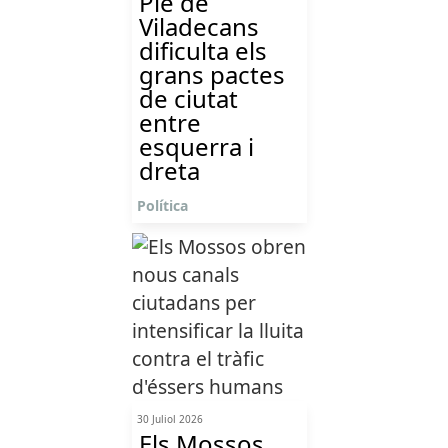
Ple de
Viladecans
dificulta els
grans pactes
de ciutat
entre
esquerra i
dreta
Política
30 Juliol 2026
Els Mossos