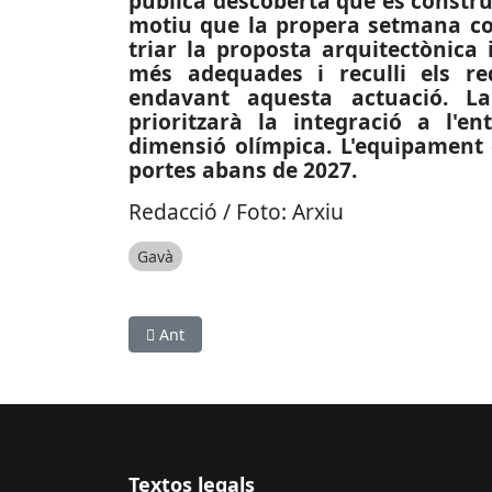
pública descoberta que es construi
motiu que la propera setmana co
triar la proposta arquitectònica 
més adequades i reculli els re
endavant aquesta actuació. L
prioritzarà la integració a l'ent
dimensió olímpica. L'equipament 
portes abans de 2027.
Redacció / Foto: Arxiu
Gavà
Article anterior: SOCIETAT: Es destinarà gaire
Ant
Textos legals