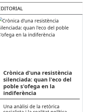
EDITORIAL
Crònica d'una resistència
silenciada: quan l'eco del
poble s'ofega en la
indiferència
Una anàlisi de la retòrica
socialista i la realitat política