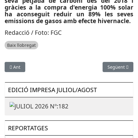
seva petjada de carboni des del 2018 i
gràcies a la compra d'energia 100% solar
ha aconseguit reduir un 89% les seves
emissions de gasos amb efecte hivernacle.
Redacció / Foto: FGC
Baix llobregat
Article anterior: ESPORTS (MOTOR): El santandreuenc Xavier A
Article següen
Ant
Següent
EDICIÓ IMPRESA JULIOL/AGOST
REPORTATGES