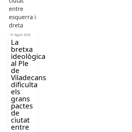
01 Agost 2026
La
bretxa
ideològica
al Ple
de
Viladecans
dificulta
els
grans
pactes
de
ciutat
entre