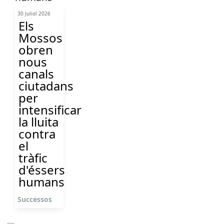
30 Juliol 2026
Els
Mossos
obren
nous
canals
ciutadans
per
intensificar
la lluita
contra
el
tràfic
d'éssers
humans
Successos