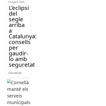
06 Agost 2026
L’eclipsi
del
segle
arriba
a
Catalunya:
consells
per
gaudir-
lo amb
seguretat
Societat