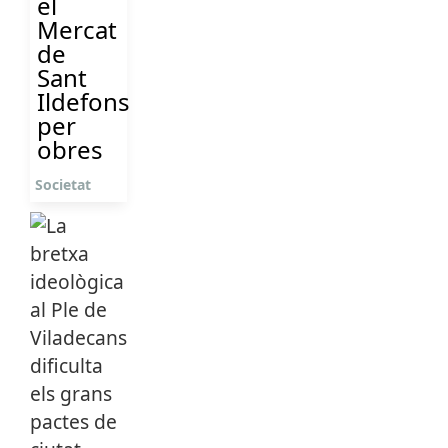
el
Mercat
de
Sant
Ildefons
per
obres
Societat