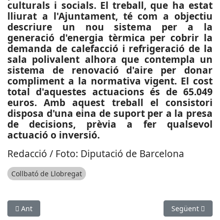
culturals i socials. El treball, que ha estat
lliurat a l'Ajuntament, té com a objectiu
descriure un nou sistema per a la
generació d'energia tèrmica per cobrir la
demanda de calefacció i refrigeració de la
sala polivalent alhora que contempla un
sistema de renovació d'aire per donar
compliment a la normativa vigent. El cost
total d'aquestes actuacions és de 65.049
euros. Amb aquest treball el consistori
disposa d'una eina de suport per a la presa
de decisions, prèvia a fer qualsevol
actuació o inversió.
Redacció / Foto: Diputació de Barcelona
Collbató de Llobregat
Article anterior: SUCCESSOS: Troben el cos sense vida d’un ho
Article següent
Ant
Següent