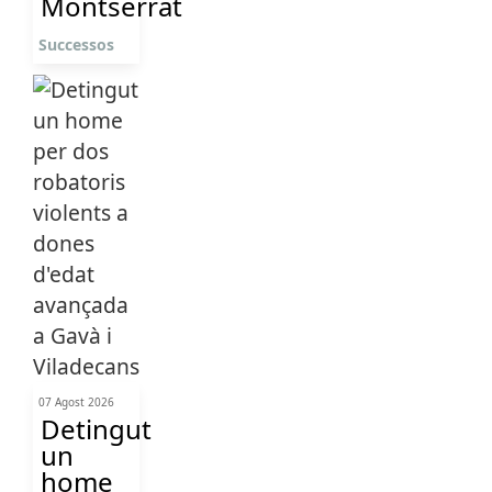
Montserrat
Successos
07 Agost 2026
Detingut
un
home