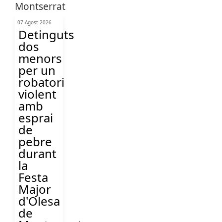
07 Agost 2026
Detinguts
dos
menors
per un
robatori
violent
amb
esprai
de
pebre
durant
la
Festa
Major
d'Olesa
de