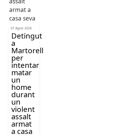
07 Agost 2026
Detingut
a
Martorell
per
intentar
matar
un
home
durant
un
violent
assalt
armat
a casa