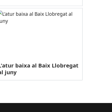
L'atur baixa al Baix Llobregat
al juny
PORTS (VOLEIBOL, SUPERLLIGA 2 FEMENINA): L’Esplugues perd a Alac