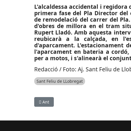
L'alcaldessa accidental i regidora
primera fase del Pla Director del 
de remodelació del carrer del Pla.
d'obres de millora en el tram sit
Rupert Lladó. Amb aquesta interven
reubicarà a la calçada, en l'e
d'aparcament. L'estacionament d
l'aparcament en bateria a cordó,
per a motos, i s'alinearà el conjunt
Redacció / Foto: Aj. Sant Feliu de Ll
Sant Feliu de LLobregat
Article anterior: SOCIETAT: L’aigua del Taió de 
Ant