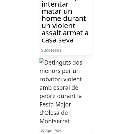
intentar
matar un
home durant
un violent
assalt armat a
casa seva
Successos
07 Agost 2026