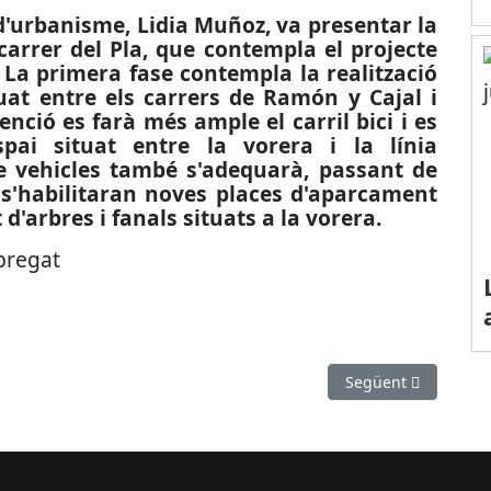
 d'urbanisme, Lidia Muñoz, va presentar la
carrer del Pla, que contempla el projecte
 La primera fase contempla la realització
uat entre els carrers de Ramón y Cajal i
ció es farà més ample el carril bici i es
spai situat entre la vorera i la línia
e vehicles també s'adequarà, passant de
 s'habilitaran noves places d'aparcament
 d'arbres i fanals situats a la vorera.
obregat
Castellví de Rosanes es municipalitza
Article següent: ES
Següent