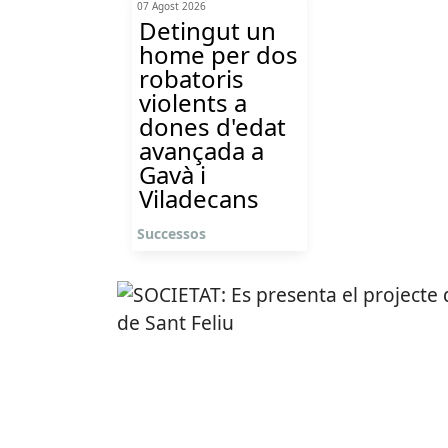
07 Agost 2026
Detingut un
home per dos
robatoris
violents a
dones d'edat
avançada a
Gavà i
Viladecans
Successos