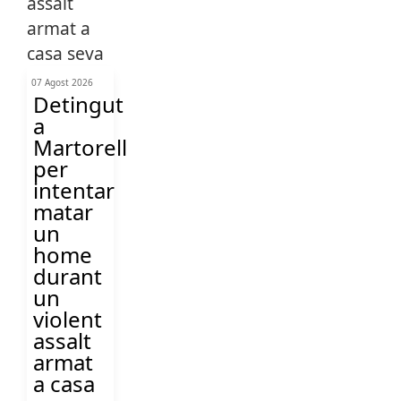
07 Agost 2026
Detingut
a
Martorell
per
intentar
matar
un
home
durant
un
violent
assalt
armat
a casa