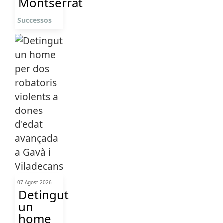
Montserrat
Successos
07 Agost 2026
Detingut
un
home