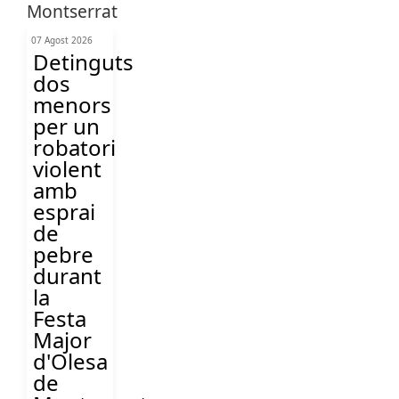
07 Agost 2026
Detinguts
dos
menors
per un
robatori
violent
amb
esprai
de
pebre
durant
la
Festa
Major
d'Olesa
de