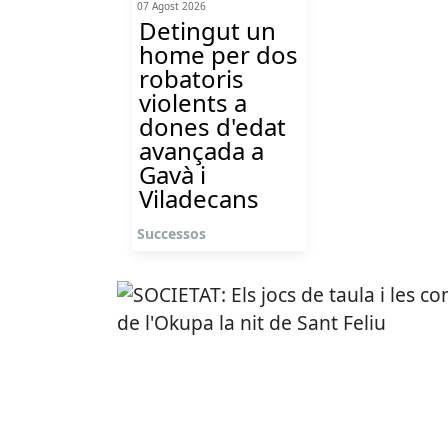
07 Agost 2026
Detingut un
home per dos
robatoris
violents a
dones d'edat
avançada a
Gavà i
Viladecans
Successos