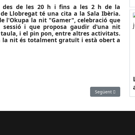
des de les 20 h i fins a les 2 h de la
de Llobregat té una cita a la Sala Ibèria.
de l'Okupa la nit "Gamer", celebració que
a sessió i que proposa gaudir d'una nit
taula, i el pin pon, entre altres activitats.
la nit és totalment gratuït i està obert a
senta a Castelldefels el nou espectacle "El delta del Llobregat"
Article següent: PO
Següent