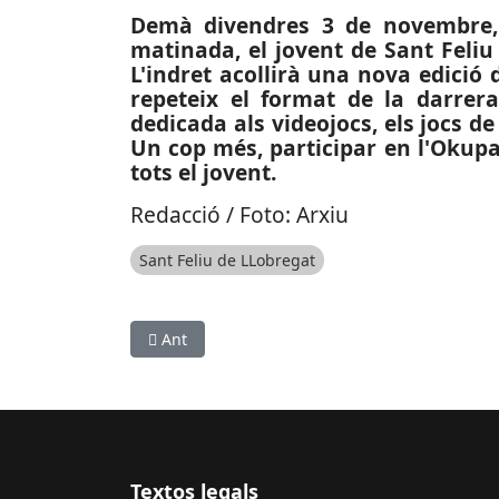
Demà divendres 3 de novembre, 
matinada, el jovent de Sant Feliu 
L'indret acollirà una nova edició 
repeteix el format de la darrer
dedicada als videojocs, els jocs de 
Un cop més, participar en l'Okupa 
tots el jovent.
Redacció / Foto: Arxiu
Sant Feliu de LLobregat
Article anterior: CULTURA: Barretina Tarner pre
Ant
Textos legals