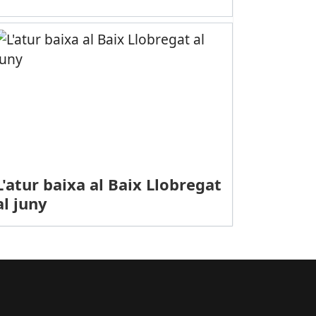
L'atur baixa al Baix Llobregat
al juny
LÍTICA: Els grups municipals PSC, MpC i GIU renoven el pacte i ree