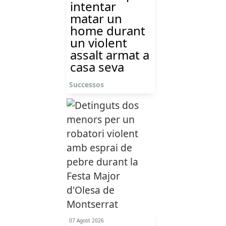
intentar
matar un
home durant
un violent
assalt armat a
casa seva
Successos
07 Agost 2026