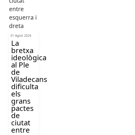
01 Agost 2026
La
bretxa
ideològica
al Ple
de
Viladecans
dificulta
els
grans
pactes
de
ciutat
entre