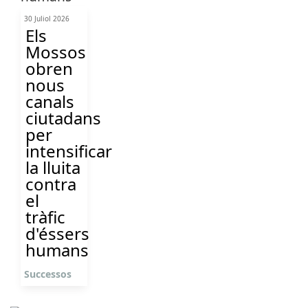
30 Juliol 2026
Els
Mossos
obren
nous
canals
ciutadans
per
intensificar
la lluita
contra
el
tràfic
d'éssers
humans
Successos