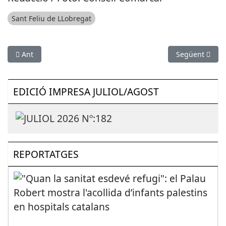
Sant Feliu de LLobregat
Article anterior: MEDI AMBIENT: L'Ajuntament de Sant Andreu
Article següen
Ant
Següent
EDICIÓ IMPRESA JULIOL/AGOST
REPORTATGES