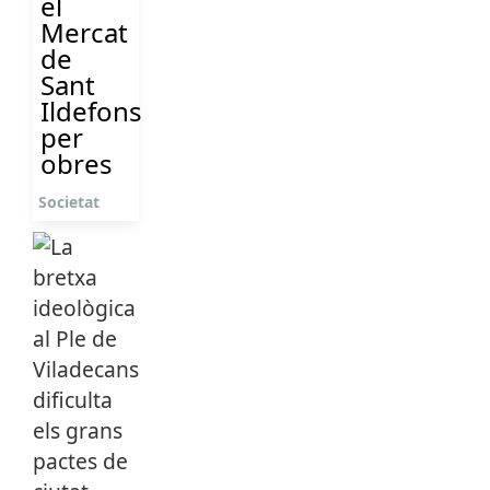
el
Mercat
de
Sant
Ildefons
per
obres
Societat