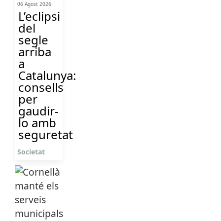
06 Agost 2026
L’eclipsi
del
segle
arriba
a
Catalunya:
consells
per
gaudir-
lo amb
seguretat
Societat