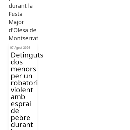
07 Agost 2026
Detinguts
dos
menors
per un
robatori
violent
amb
esprai
de
pebre
durant