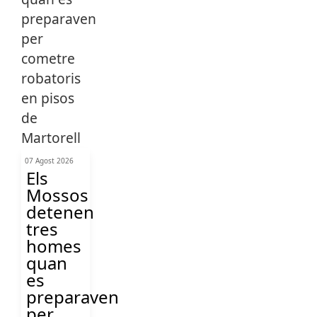
07 Agost 2026
Els
Mossos
detenen
tres
homes
quan
es
preparaven
per