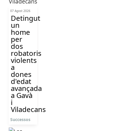
07 Agost 2026
Detingut
un
home
per
dos
robatoris
violents
a
dones
d'edat
avançada
a Gavà
i
Viladecans
Successos