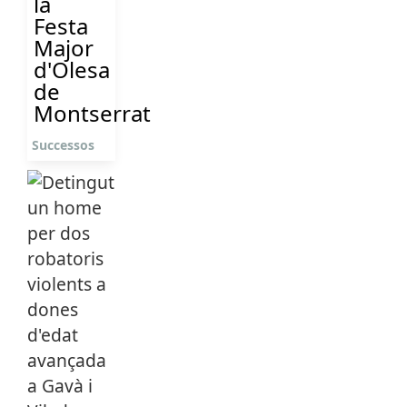
la
Festa
Major
d'Olesa
de
Montserrat
Successos