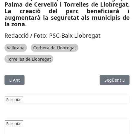
Palma de Cervelló i Torrelles de Llobregat.
La creació del parc beneficiarà i
augmentarà la seguretat als municipis de
la zona.
Redacció / Foto: PSC-Baix Llobregat
Vallirana
Corbera de Llobregat
Torrelles de Llobregat
Article anterior: ESPORTS (HOQUEI SOBRE PATINS, NACIONAL CATA
Article següen
Ant
Següent