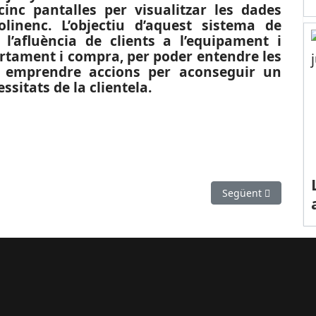
nc pantalles per visualitzar les dades
linenc. L’objectiu d’aquest sistema de
l’afluència de clients a l’equipament i
rtament i compra, per poder entendre les
s i emprendre accions per aconseguir un
sitats de la clientela.
EF): Nova derrota dels verds
Article següent: E
Següent