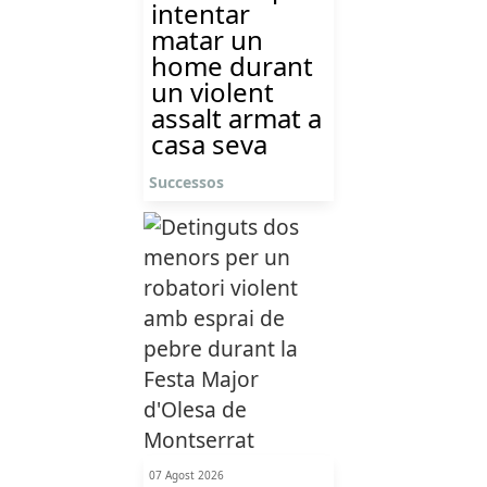
intentar
matar un
home durant
un violent
assalt armat a
casa seva
Successos
07 Agost 2026