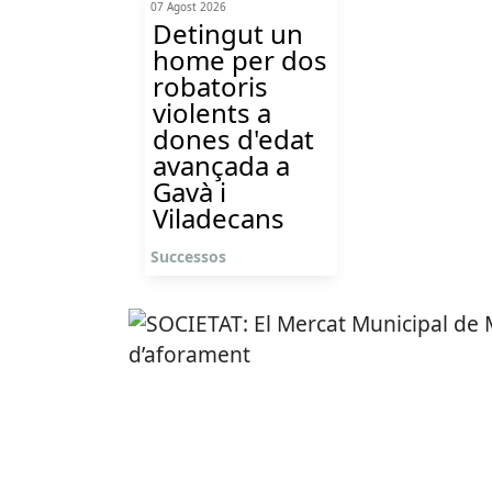
07 Agost 2026
Detingut un
home per dos
robatoris
violents a
dones d'edat
avançada a
Gavà i
Viladecans
Successos