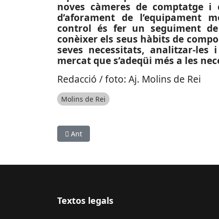
noves càmeres de comptatge i ci
d’aforament de l’equipament mo
control és fer un seguiment de 
conèixer els seus hàbits de compo
seves necessitats, analitzar-le
mercat que s’adeqüi més a les neces
Redacció / foto: Aj. Molins de Rei
Molins de Rei
Article anterior: ESPORTS (FUTBOL, PRIMERA RF
Ant
Textos legals