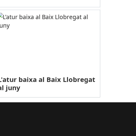
L'atur baixa al Baix Llobregat
SPORTS (WATERPOLO, DIVISIÓ D’HONOR MASC.): El CN Sant Feliu s’a
al juny