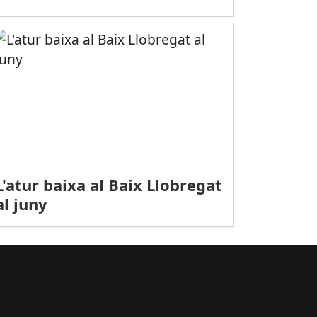
L'atur baixa al Baix Llobregat
I AMBIENT: Més de 200 persones recullen fins a 48 quilos de residus
al juny