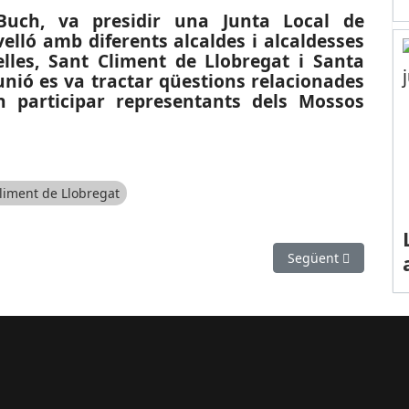
l Buch, va presidir una Junta Local de
lló amb diferents alcaldes i alcaldesses
elles, Sant Climent de Llobregat i Santa
unió es va tractar qüestions relacionades
 participar representants dels Mossos
liment de Llobregat
el Campionat de Catalunya Sènior de Divisió d’Honor
Article següent: MED
Següent