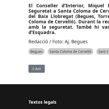
El Conseller d’Interior, Mique
Seguretat a Santa Coloma de Cerve
del Baix Llobregat (Begues, Torr
Coloma de Cervelló). Durant la re
amb la seguretat. També hi van
d’Esquadra.
Redacció / Foto: Aj. Begues
Begues
Santa Coloma de Cervelló
Sant C
Article anterior: ESPORTS (SOFTBOL): Arrenca 
Ant
Textos legals