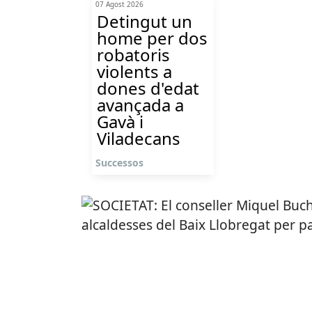
07 Agost 2026
Detingut un
home per dos
robatoris
violents a
dones d'edat
avançada a
Gavà i
Viladecans
Successos