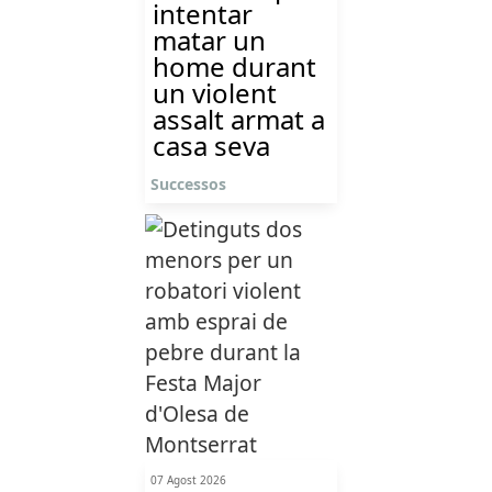
intentar
matar un
home durant
un violent
assalt armat a
casa seva
Successos
07 Agost 2026