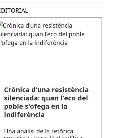
EDITORIAL
Crònica d'una resistència
silenciada: quan l'eco del
poble s'ofega en la
indiferència
Una anàlisi de la retòrica
socialista i la realitat política