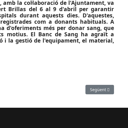
 amb la col·laboració de l'Ajuntament, va
 Brillas del 6 al 9 d'abril per garantir
spitals durant aquests dies. D'aquestes,
registrades com a donants habituals. A
na d'oferiments més per donar sang, que
ts motius. El Banc de Sang ha agraït a
 i la gestió de l'equipament, el material,
icipal a Vallirana per compartir fotografies i vídeos durant el co
Article següent: SU
Següent