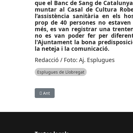
que el Banc de Sang de Catalunya,
muntar al Casal de Cultura Robert
l’assistència sanitària en els ho
prop de 40 persones no estaven 
més, es van registrar una trente
no es van poder fer per diferen
l'Ajuntament la bona predisposició
la neteja i la comunicació.
Redacció / Foto: Aj. Esplugues
Esplugues de Llobregat
Article anterior: CRISI COVID-19: Campanya mun
Ant