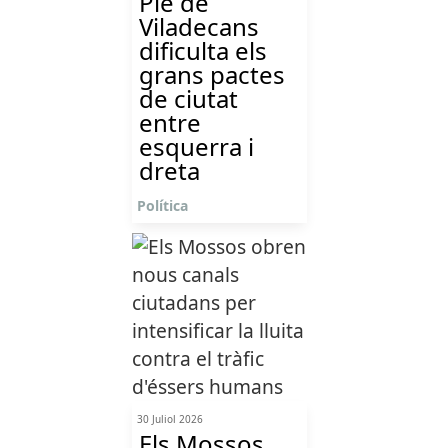
Ple de
Viladecans
dificulta els
grans pactes
de ciutat
entre
esquerra i
dreta
Política
30 Juliol 2026
Els Mossos