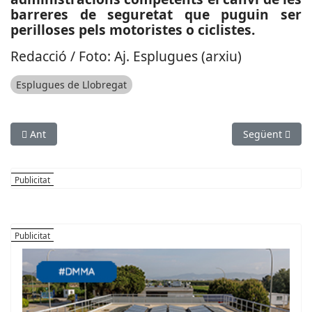
barreres de seguretat que puguin ser
perilloses pels motoristes o ciclistes.
Redacció / Foto: Aj. Esplugues (arxiu)
Esplugues de Llobregat
Article anterior: SOCIETAT: Oberta la licitació de les obres per
Article següen
Ant
Següent