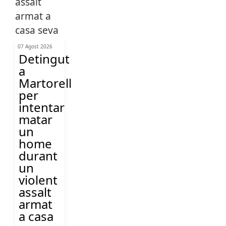
07 Agost 2026
Detingut
a
Martorell
per
intentar
matar
un
home
durant
un
violent
assalt
armat
a casa