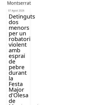
07 Agost 2026
Detinguts
dos
menors
per un
robatori
violent
amb
esprai
de
pebre
durant
la
Festa
Major
d'Olesa
de