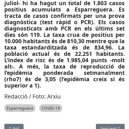
juliol- hi ha hagut un total de 1.803 casos
positius acumulats a Esparreguera. Es
tracta de casos confirmats per una prova
diagnòstica (test ràpid o PCR). Els casos
diagnosticats amb PCR en els últims set
dies són 119. La taxa crua de positius per
10.000 habitants és de 810,30 mentre que la
taxa estandarditzada és de 834,96. La
població actual és de 22.251 habitants.
L’índex de risc és de 1.985,04 punts -molt
alt-. A més, la taxa de reproducció de
l’epidèmia ponderada setmanalment
(rho7) és de 3,05 (l’epidèmia creix si és
superior a 1).
Redacció / Foto: Arxiu
Esparreguera
COVID-19
Article anterior: SUCCESSOS: Mor un motorista en xocar amb 
Article següen
Ant
Següent