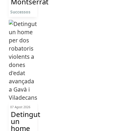
Montserrat
Successos
07 Agost 2026
Detingut
un
home