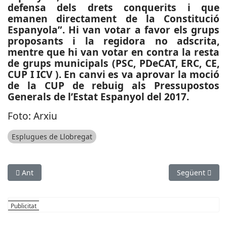
defensa dels drets conquerits i que
emanen directament de la Constitució
Espanyola”. Hi van votar a favor els grups
proposants i la regidora no adscrita,
mentre que hi van votar en contra la resta
de grups municipals (PSC, PDeCAT, ERC, CE,
CUP I ICV ). En canvi es va aprovar la moció
de la CUP de rebuig als Pressupostos
Generals de l’Estat Espanyol del 2017.
Foto: Arxiu
Esplugues de Llobregat
Article anterior: SOCIETAT: L’Ajuntament de Castelldefels reforç
Article següen
Ant
Següent