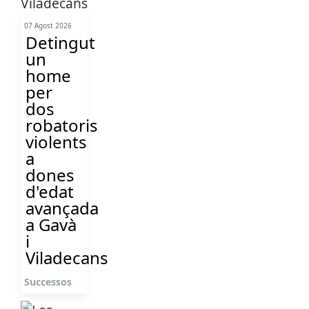
07 Agost 2026
Detingut
un
home
per
dos
robatoris
violents
a
dones
d'edat
avançada
a Gavà
i
Viladecans
Successos