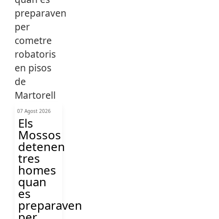
07 Agost 2026
Els
Mossos
detenen
tres
homes
quan
es
preparaven
per