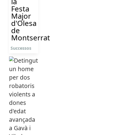
la
Festa
Major
d'Olesa
de
Montserrat
Successos