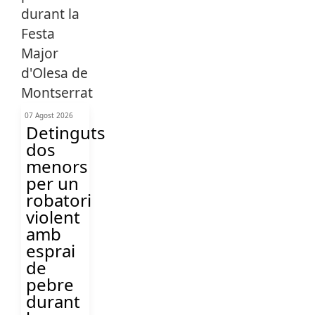
07 Agost 2026
Detinguts
dos
menors
per un
robatori
violent
amb
esprai
de
pebre
durant