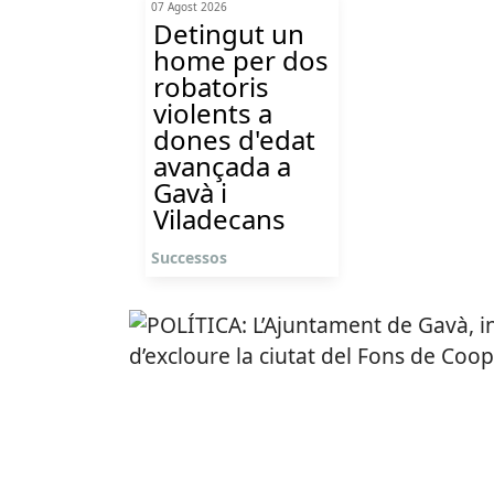
07 Agost 2026
Detingut un
home per dos
robatoris
violents a
dones d'edat
avançada a
Gavà i
Viladecans
Successos