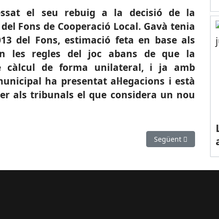
ssat el seu rebuig a la decisió de la
 del Fons de Cooperació Local. Gavà tenia
013 del Fons, estimació feta en base als
en les regles del joc abans de que la
de càlcul de forma unilateral, i ja amb
municipal ha presentat al·legacions i està
rer als tribunals el que considera un nou
entrenador del CBS Sant Boi
Article següent: TR
Següent