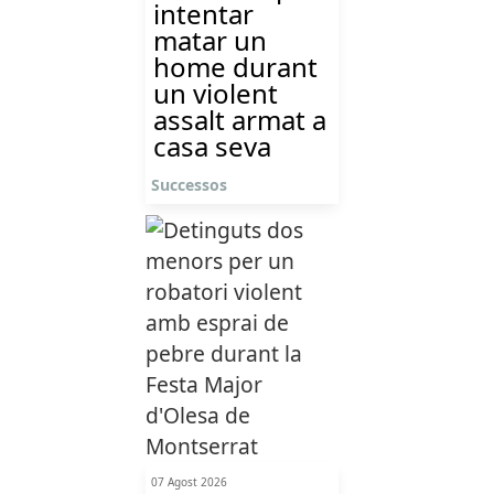
intentar
matar un
home durant
un violent
assalt armat a
casa seva
Successos
07 Agost 2026