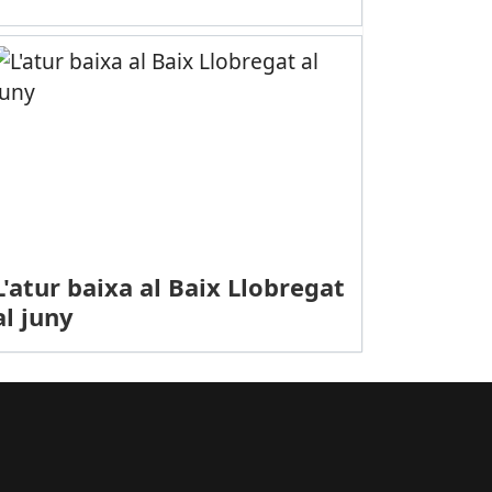
L'atur baixa al Baix Llobregat
al juny
ÀNSIT: Accident de cotxe a l'A-2 -terme municipal d'Abrera-