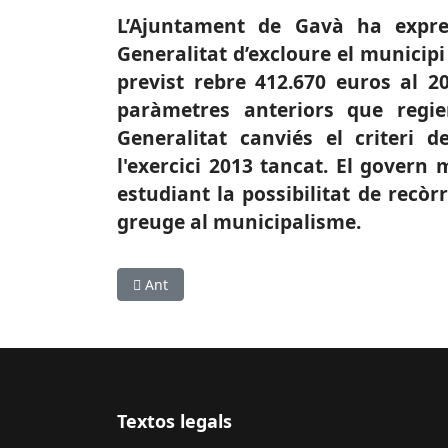
L’Ajuntament de Gavà ha expre
Generalitat d’excloure el municipi
previst rebre 412.670 euros al 2
paràmetres anteriors que regi
Generalitat canviés el criteri 
l'exercici 2013 tancat. El govern 
estudiant la possibilitat de recòr
greuge al municipalisme.
Article anterior: SOFTBOL: Raúl González, nou 
Ant
Textos legals