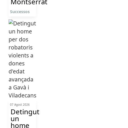
Montserrat
Successos
07 Agost 2026
Detingut
un
home