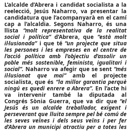
L’alcalde d’Abrera i candidat socialista a la
reelecció, Jesús Naharro, va presentar la
candidatura que l’acompanyarà en el camí
cap a l’alcaldia. Segons Naharro, és una
llista
“molt representativa de la realitat
social i política”
d’Abrera, que
“està molt
il·lusionada”
i que té
“un projecte que situa
les persones i les empreses en el centre de
l’acció política amb l’objectiu d’assolir un
poble més sostenible, feminista, igualitari i
social”.
Naharro va afegir que se sent
“més
il·lusionat que mai”
amb el projecte
socialista, que és
“la millor garantia perquè
ningú es quedi enrere a Abrera”.
En l’acte hi
va intervenir també la diputada al
Congrés Sònia Guerra, que va dir que
“el
Jesús és un alcalde treballador, exigent i
perseverant que lluita sempre pel bé comú de
les seves veïnes i dels seus veïns i per fer
d’Abrera un municipi atractiu per a totes les