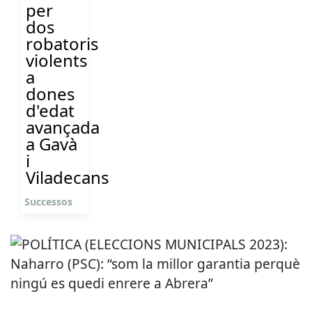
per
dos
robatoris
violents
a
dones
d'edat
avançada
a Gavà
i
Viladecans
Successos