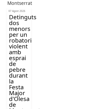
07 Agost 2026
Detinguts
dos
menors
per un
robatori
violent
amb
esprai
de
pebre
durant
la
Festa
Major
d'Olesa
de