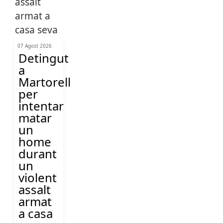
07 Agost 2026
Detingut
a
Martorell
per
intentar
matar
un
home
durant
un
violent
assalt
armat
a casa