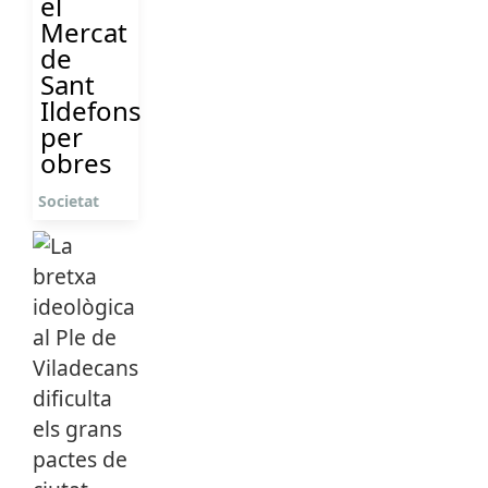
el
Mercat
de
Sant
Ildefons
per
obres
Societat