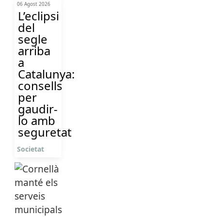
06 Agost 2026
L’eclipsi
del
segle
arriba
a
Catalunya:
consells
per
gaudir-
lo amb
seguretat
Societat