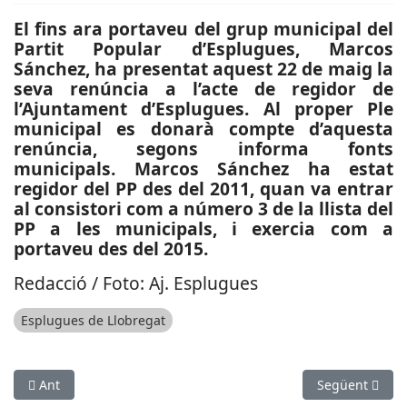
El fins ara portaveu del grup municipal del
Partit Popular d’Esplugues, Marcos
Sánchez, ha presentat aquest 22 de maig la
seva renúncia a l’acte de regidor de
l’Ajuntament d’Esplugues. Al proper Ple
municipal es donarà compte d’aquesta
renúncia, segons informa fonts
municipals. Marcos Sánchez ha estat
regidor del PP des del 2011, quan va entrar
al consistori com a número 3 de la llista del
PP a les municipals, i exercia com a
portaveu des del 2015.
Redacció / Foto: Aj. Esplugues
Esplugues de Llobregat
Article anterior: ESPORTS: Avui se celebra la Festa del Joc i de
Article següen
Ant
Següent