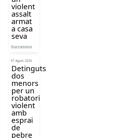
violent
assalt
armat
a casa
seva
Successos
07 Agost 2026
Detinguts
dos
menors
per un
robatori
violent
amb
esprai
de
pebre