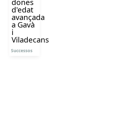
dones
d'edat
avançada
a Gavà
i
Viladecans
Successos