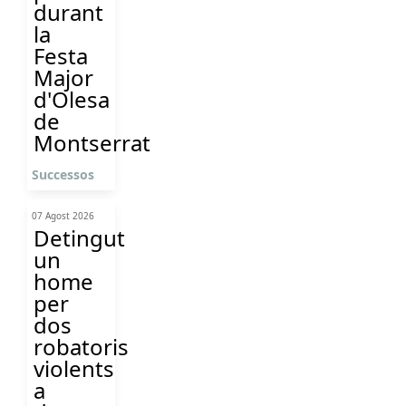
durant
la
Festa
Major
d'Olesa
de
Montserrat
Successos
07 Agost 2026
Detingut
un
home
per
dos
robatoris
violents
a