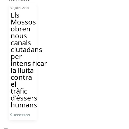
30 Juliol 2026
Els
Mossos
obren
nous
canals
ciutadans
per
intensificar
la lluita
contra
el
tràfic
d'éssers
humans
Successos