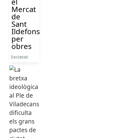
el
Mercat
de
Sant
Ildefons
per
obres
Societat