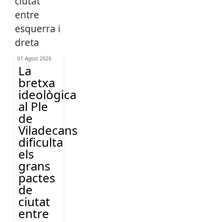
01 Agost 2026
La
bretxa
ideològica
al Ple
de
Viladecans
dificulta
els
grans
pactes
de
ciutat
entre