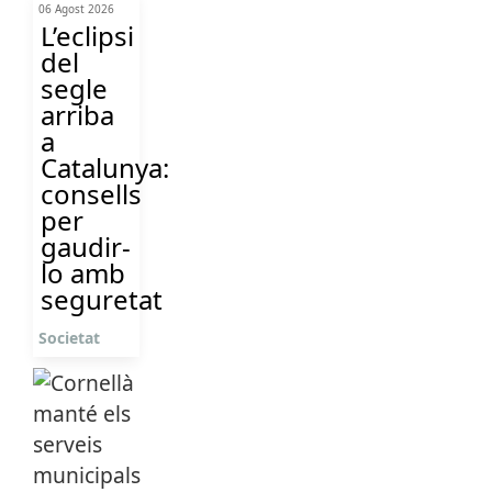
06 Agost 2026
L’eclipsi
del
segle
arriba
a
Catalunya:
consells
per
gaudir-
lo amb
seguretat
Societat