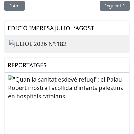
Article anterior: SOCIETAT: Comencen les obres de millora de l
Article següen
Ant
Següent
EDICIÓ IMPRESA JULIOL/AGOST
REPORTATGES