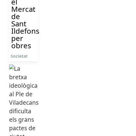
el
Mercat
de
Sant
Ildefons
per
obres
Societat