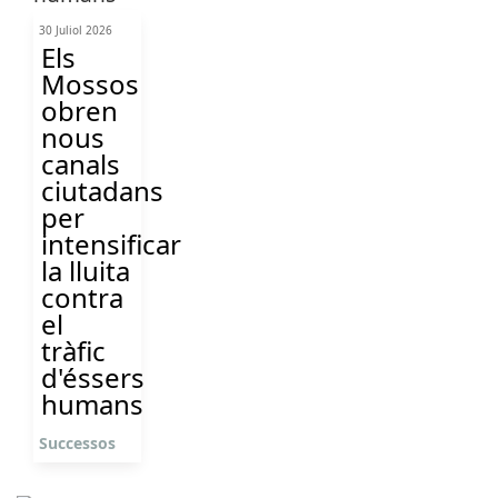
30 Juliol 2026
Els
Mossos
obren
nous
canals
ciutadans
per
intensificar
la lluita
contra
el
tràfic
d'éssers
humans
Successos