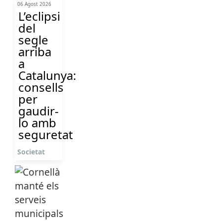
06 Agost 2026
L’eclipsi
del
segle
arriba
a
Catalunya:
consells
per
gaudir-
lo amb
seguretat
Societat