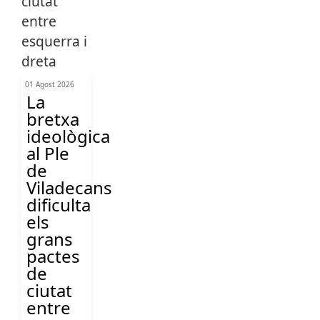
01 Agost 2026
La
bretxa
ideològica
al Ple
de
Viladecans
dificulta
els
grans
pactes
de
ciutat
entre