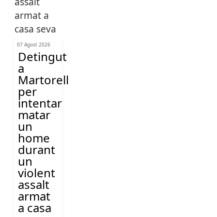
07 Agost 2026
Detingut
a
Martorell
per
intentar
matar
un
home
durant
un
violent
assalt
armat
a casa