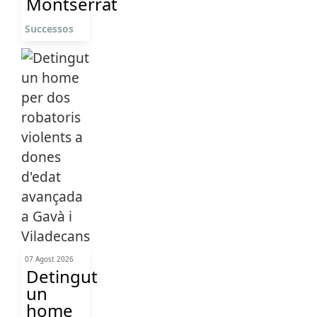
Montserrat
Successos
07 Agost 2026
Detingut
un
home