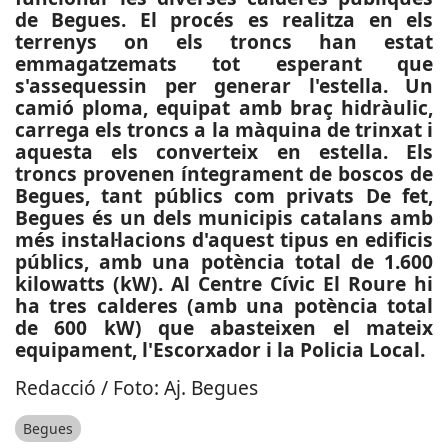
de Begues. El procés es realitza en els
terrenys on els troncs han estat
emmagatzemats tot esperant que
s'assequessin per generar l'estella. Un
camió ploma, equipat amb braç hidràulic,
carrega els troncs a la màquina de trinxat i
aquesta els converteix en estella. Els
troncs provenen íntegrament de boscos de
Begues, tant públics com privats De fet,
Begues és un dels municipis catalans amb
més instal·lacions d'aquest tipus en edificis
públics, amb una potència total de 1.600
kilowatts (kW). Al Centre Cívic El Roure hi
ha tres calderes (amb una potència total
de 600 kW) que abasteixen el mateix
equipament, l'Escorxador i la Policia Local.
Redacció / Foto: Aj. Begues
Begues