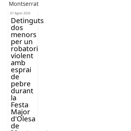
07 Agost 2026
Detinguts
dos
menors
per un
robatori
violent
amb
esprai
de
pebre
durant
la
Festa
Major
d'Olesa
de