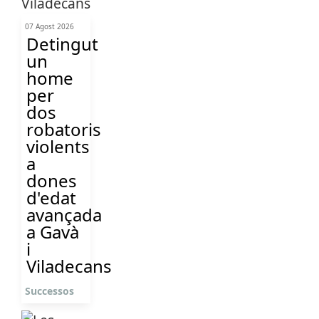
07 Agost 2026
Detingut
un
home
per
dos
robatoris
violents
a
dones
d'edat
avançada
a Gavà
i
Viladecans
Successos