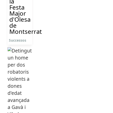
la
Festa
Major
d'Olesa
de
Montserrat
Successos