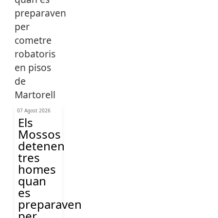
07 Agost 2026
Els
Mossos
detenen
tres
homes
quan
es
preparaven
per