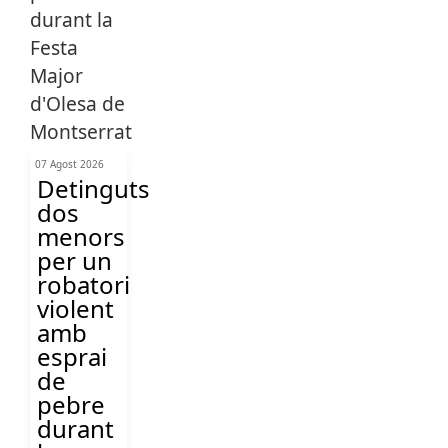
07 Agost 2026
Detinguts
dos
menors
per un
robatori
violent
amb
esprai
de
pebre
durant