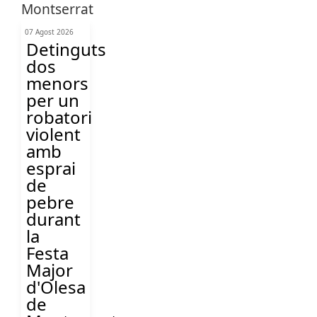
07 Agost 2026
Detinguts
dos
menors
per un
robatori
violent
amb
esprai
de
pebre
durant
la
Festa
Major
d'Olesa
de