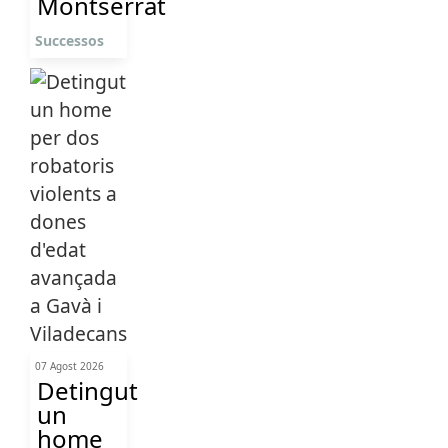
Montserrat
Successos
07 Agost 2026
Detingut
un
home