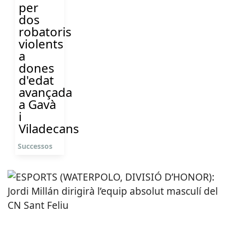
per
dos
robatoris
violents
a
dones
d'edat
avançada
a Gavà
i
Viladecans
Successos