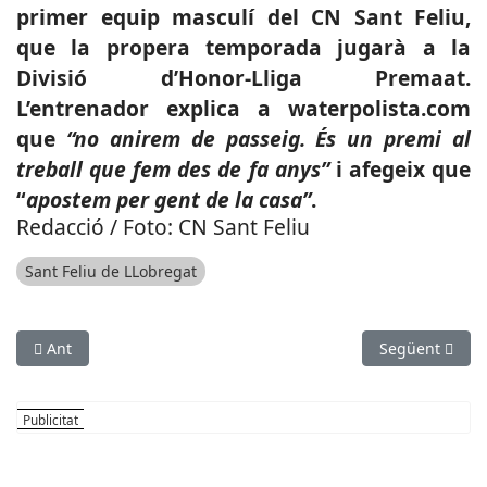
primer equip masculí del CN Sant Feliu,
que la propera temporada jugarà a la
Divisió d’Honor-Lliga Premaat.
L’entrenador explica a waterpolista.com
que
“no anirem de passeig. És un premi al
treball que fem des de fa anys”
i afegeix que
“
apostem per gent de la casa”
.
Redacció / Foto: CN Sant Feliu
Sant Feliu de LLobregat
Article anterior: CRISI COVID-19: Pugen els casos positius per 
Article següen
Ant
Següent