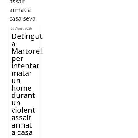
07 Agost 2026
Detingut
a
Martorell
per
intentar
matar
un
home
durant
un
violent
assalt
armat
a casa