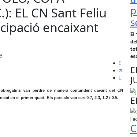
p
: EL CN Sant Feliu
s
icipació encaixant
El
de
to
13
es
E
J
xllobregatins van perdre de manera contundent davant del CN
E
iat en el primer quart. Els parcials van ser: 0-7, 2-3, 1-2 i 0-5.
C