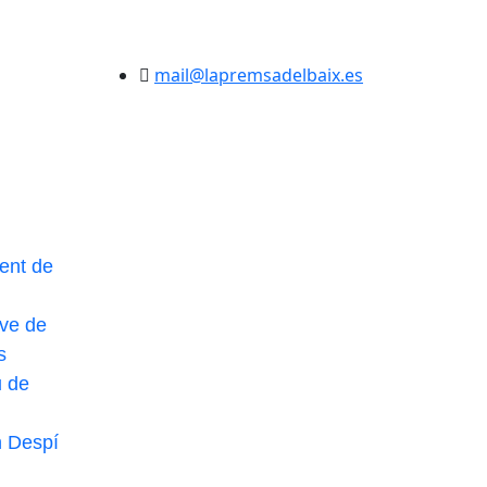
mail@lapremsadelbaix.es
ent de
ve de
s
u de
n Despí