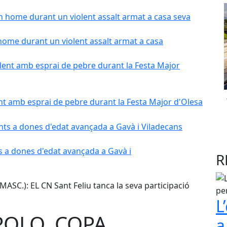
home durant un violent assalt armat a casa
nt amb esprai de pebre durant la Festa Major d'Olesa
s a dones d'edat avançada a Gavà i
R
L
POLO, COPA
a