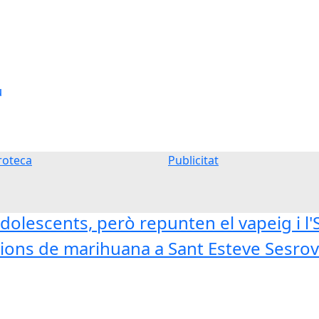
u
oteca
Publicitat
dolescents, però repunten el vapeig i l
ons de marihuana a Sant Esteve Sesrovi