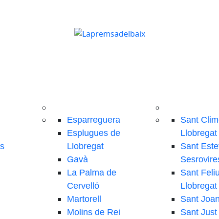
Esparreguera
Sant Clim
Esplugues de
Llobregat
ls
Llobregat
Sant Este
Gavà
Sesrovire
La Palma de
Sant Feli
Cervelló
Llobregat
Martorell
Sant Joa
Molins de Rei
Sant Just