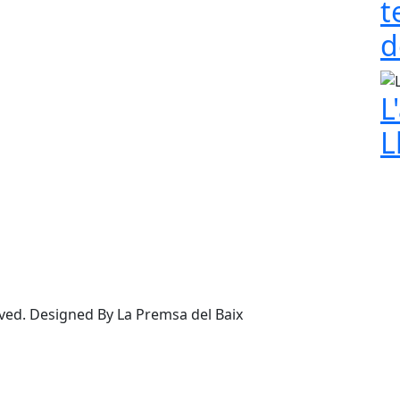
t
d
L
L
rved. Designed By La Premsa del Baix