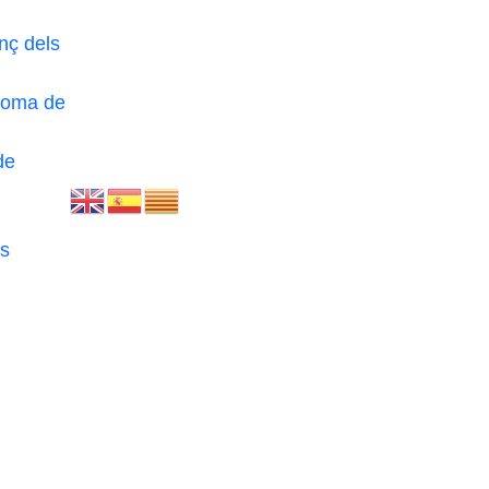
nç dels
loma de
de
s