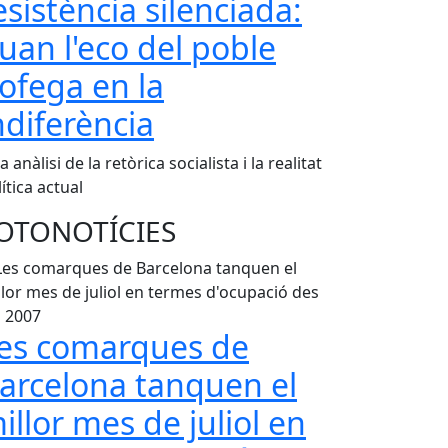
esistència silenciada:
ment de les mesures anti-coronavirus a les terrasses
uan l'eco del poble
'ofega en la
ndiferència
 anàlisi de la retòrica socialista i la realitat
ítica actual
OTONOTÍCIES
es comarques de
arcelona tanquen el
illor mes de juliol en