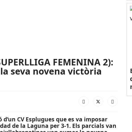
SUPERLLIGA FEMENINA 2):
la seva novena victòria
ió d’un CV Esplugues que es va imposar
ad de la Laguna per 3-1. Els parcials van