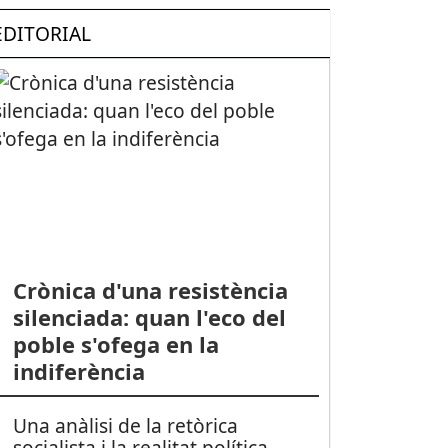
EDITORIAL
Crònica d'una resistència
silenciada: quan l'eco del
poble s'ofega en la
indiferència
Una anàlisi de la retòrica
socialista i la realitat política