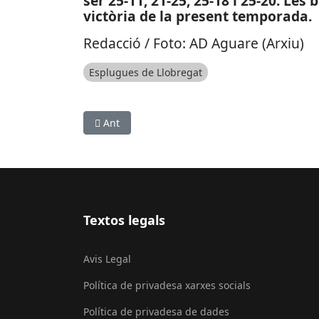
ser 25-11, 21-25, 25-18 i 25-20. Le
victòria de la present temporada.
Redacció / Foto: AD Aguare (Arxiu)
Esplugues de Llobregat
Article anterior: SUCCESSOS: Tres persones int
Ant
Textos legals
Avis Legal
Política de privadesa xarxes socials
Política de privadesa de dades