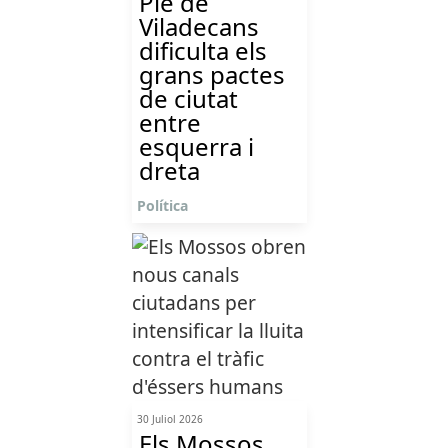
Ple de
Viladecans
dificulta els
grans pactes
de ciutat
entre
esquerra i
dreta
Política
30 Juliol 2026
Els Mossos