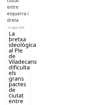
01 Agost 2026
La
bretxa
ideològica
al Ple
de
Viladecans
dificulta
els
grans
pactes
de
ciutat
entre