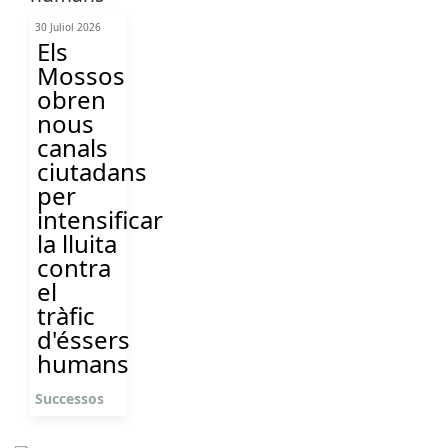
30 Juliol 2026
Els
Mossos
obren
nous
canals
ciutadans
per
intensificar
la lluita
contra
el
tràfic
d'éssers
humans
Successos