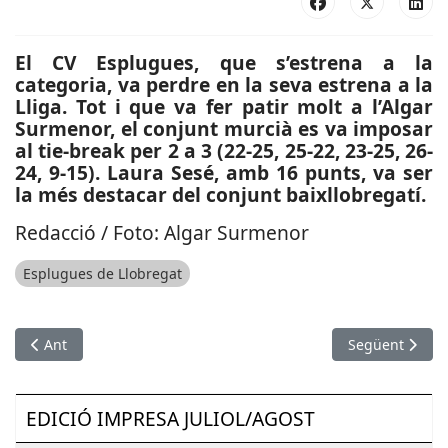
El CV Esplugues, que s’estrena a la
categoria, va perdre en la seva estrena a la
Lliga. Tot i que va fer patir molt a l’Algar
Surmenor, el conjunt murcià es va imposar
al tie-break per 2 a 3 (22-25, 25-22, 23-25, 26-
24, 9-15). Laura Sesé, amb 16 punts, va ser
la més destacar del conjunt baixllobregatí.
Redacció / Foto: Algar Surmenor
Esplugues de Llobregat
Article anterior: SOCIETAT: Pallejà posa en marxa un grup de
Article següen
Ant
Següent
EDICIÓ IMPRESA JULIOL/AGOST