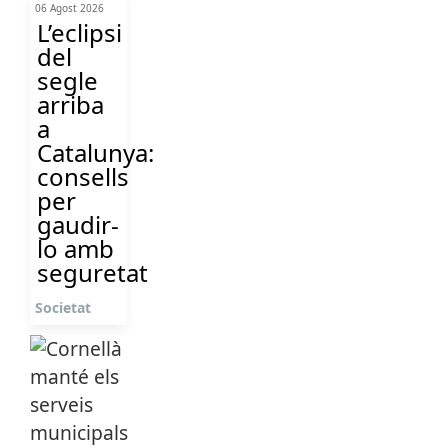
06 Agost 2026
L’eclipsi
del
segle
arriba
a
Catalunya:
consells
per
gaudir-
lo amb
seguretat
Societat