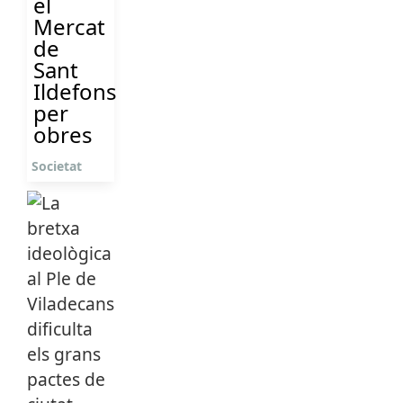
el
Mercat
de
Sant
Ildefons
per
obres
Societat