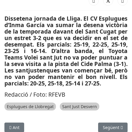
Dissetena jornada de Lliga. El CV Esplugues
d’Inma García va sumar la desena victòria
de la temporada davant del Sant Cugat per
un estret 3-2 que es va decidir en el set de
desempat. Els parcials: 25-19, 22-25, 25-19,
23-25 i 16-14. D’altra banda, el Toyota
Teams Volei sant Jut no va poder puntuar a
la seva visita a la pista del Cide Palma (3-1).
Les santjustenques van començar bé, però
no van poder mantenir el bon nivell. Els
parcials: 20-25, 25-18, 25-14 i 27-25.
Redacció / Foto: RFEVB
Esplugues de Llobregat
Sant Just Desvern
Article anterior: SUCCESSOS: Detingut un home per furt a l’Aer
Article següen
Ant
Següent