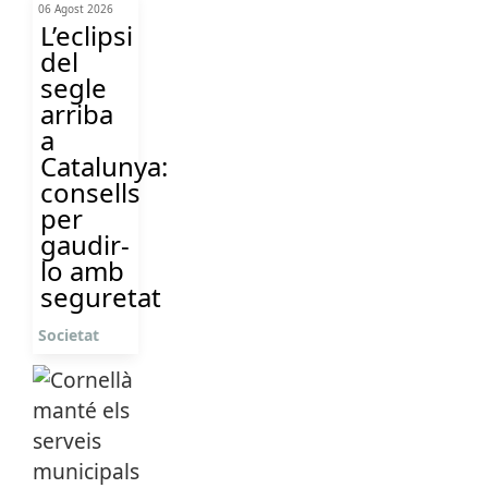
06 Agost 2026
L’eclipsi
del
segle
arriba
a
Catalunya:
consells
per
gaudir-
lo amb
seguretat
Societat