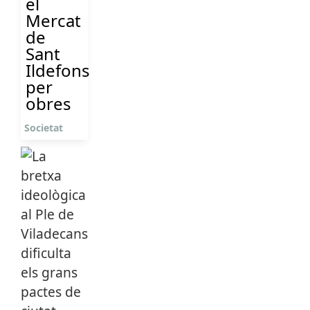
el
Mercat
de
Sant
Ildefons
per
obres
Societat