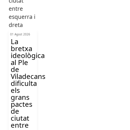
01 Agost 2026
La
bretxa
ideològica
al Ple
de
Viladecans
dificulta
els
grans
pactes
de
ciutat
entre