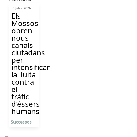
30 Juliol 2026
Els
Mossos
obren
nous
canals
ciutadans
per
intensificar
la lluita
contra
el
tràfic
d'éssers
humans
Successos