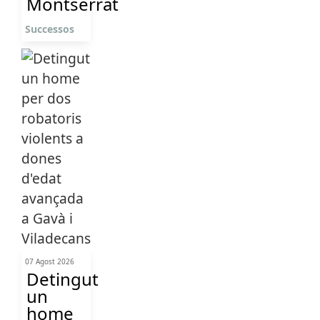
Montserrat
Successos
07 Agost 2026
Detingut
un
home