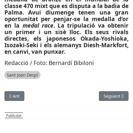
classe 470 mixt que es disputa a la badia de
Palma. Avui diumenge tenen una gran
oportunitat per penjar-se la medalla d’or
en la
medal race
. La tripulació va obtenir
un primer i un sisè lloc. Els seus rivals
directes, els japonesos Okada-Yoshioka,
Isozaki-Seki i els alemanys Diesh-Markfort,
en canvi, van punxar.
Redacció / Foto: Bernardí Bibiloni
Sant Joan Despí
Article anterior: ESPORTS (HOQUEI SOBRE HERBA, DIVISIÓ D’H
Article següen
Ant
Següent