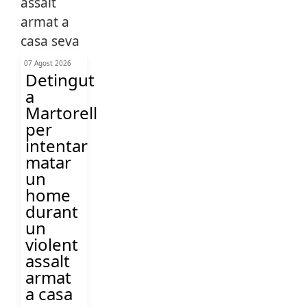
07 Agost 2026
Detingut
a
Martorell
per
intentar
matar
un
home
durant
un
violent
assalt
armat
a casa