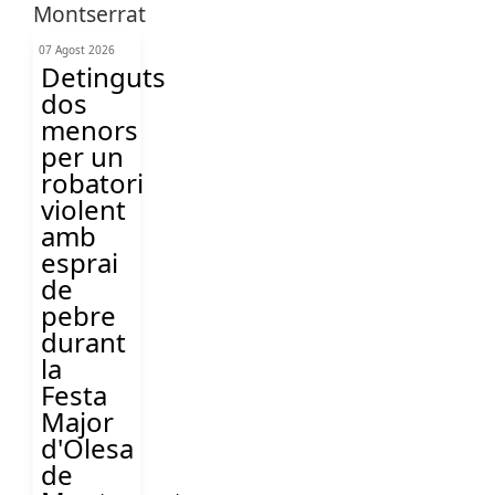
07 Agost 2026
Detinguts
dos
menors
per un
robatori
violent
amb
esprai
de
pebre
durant
la
Festa
Major
d'Olesa
de