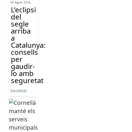
06 Agost 2026
L’eclipsi
del
segle
arriba
a
Catalunya:
consells
per
gaudir-
lo amb
seguretat
Societat