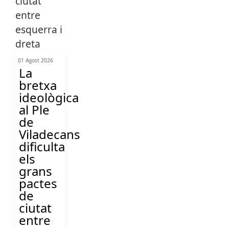
01 Agost 2026
La
bretxa
ideològica
al Ple
de
Viladecans
dificulta
els
grans
pactes
de
ciutat
entre