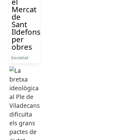
el
Mercat
de
Sant
Ildefons
per
obres
Societat