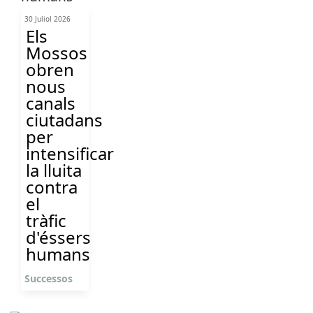
30 Juliol 2026
Els
Mossos
obren
nous
canals
ciutadans
per
intensificar
la lluita
contra
el
tràfic
d'éssers
humans
Successos