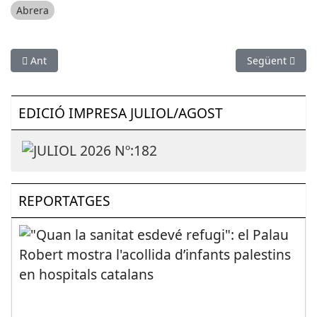
Abrera
Article anterior: SOCIETAT: L’estació de Castelldefels tindrà av
Article següen
Ant
Següent
EDICIÓ IMPRESA JULIOL/AGOST
REPORTATGES