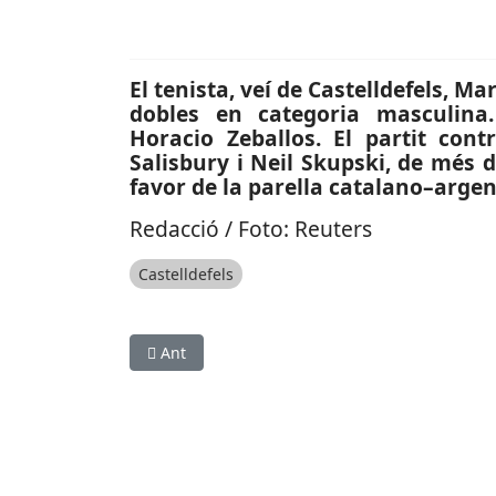
El tenista, veí de Castelldefels, 
dobles en categoria masculina.
Horacio Zeballos. El partit cont
Salisbury i Neil Skupski, de més d
favor de la parella catalano–argent
Redacció / Foto: Reuters
Castelldefels
Article anterior: ESPORTS (FUTBOL SALA): Iván 
Ant