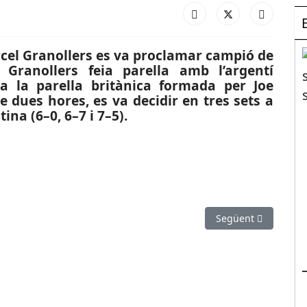
Marcel Granollers es va proclamar campió de
 Granollers feia parella amb l’argentí
ra la parella britànica formada per Joe
e dues hores, es va decidir en tres sets a
ina (6–0, 6–7 i 7–5).
Calle renova pel Sala 5 Martorell dues temporades
Article següent: SO
Següent