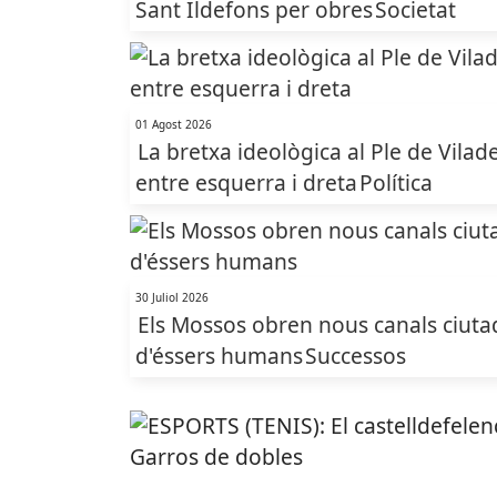
Sant Ildefons per obres
Societat
01 Agost 2026
La bretxa ideològica al Ple de Vilade
entre esquerra i dreta
Política
30 Juliol 2026
Els Mossos obren nous canals ciutadan
d'éssers humans
Successos