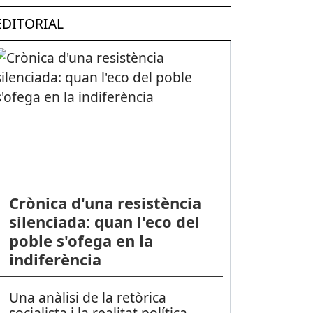
EDITORIAL
Crònica d'una resistència
silenciada: quan l'eco del
CIETAT: Uns 900 participants es van donar cita a la V Marxa Contra
poble s'ofega en la
indiferència
Una anàlisi de la retòrica
socialista i la realitat política