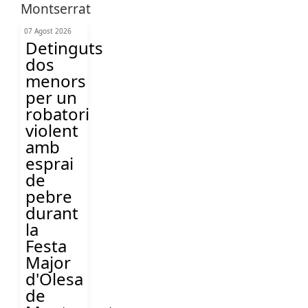
07 Agost 2026
Detinguts
dos
menors
per un
robatori
violent
amb
esprai
de
pebre
durant
la
Festa
Major
d'Olesa
de