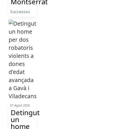
Montserrat
Successos
07 Agost 2026
Detingut
un
home