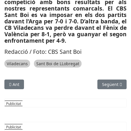
competició amb bons resultats per als
nostres representants comarcals. El CBS
Sant Boi es va imposar en els dos partits
davant l’Arga per 7-0 i 7-0. D’altra banda, el
CB Viladecans va perdre davant el Fènix de
València per 8-1, però va guanyar el segon
enfrontament per 4-9.
Redacció / Foto: CBS Sant Boi
Viladecans
Sant Boi de LLobregat
Article anterior: ESPORTS (BEISBOL, SPANISH BASEBALL LEAGUE)
Article següen
Ant
Següent