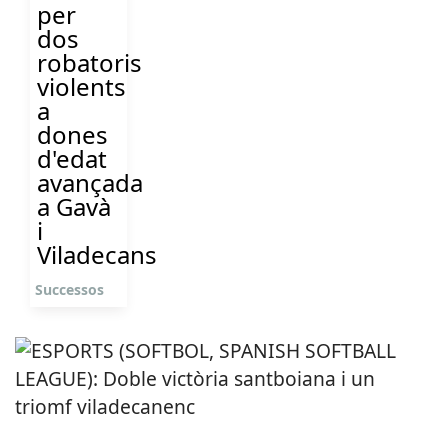
per
dos
robatoris
violents
a
dones
d'edat
avançada
a Gavà
i
Viladecans
Successos