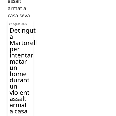
07 Agost 2026
Detingut
a
Martorell
per
intentar
matar
un
home
durant
un
violent
assalt
armat
a casa