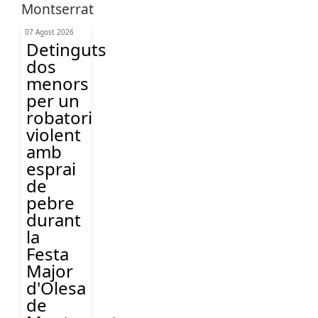
07 Agost 2026
Detinguts
dos
menors
per un
robatori
violent
amb
esprai
de
pebre
durant
la
Festa
Major
d'Olesa
de