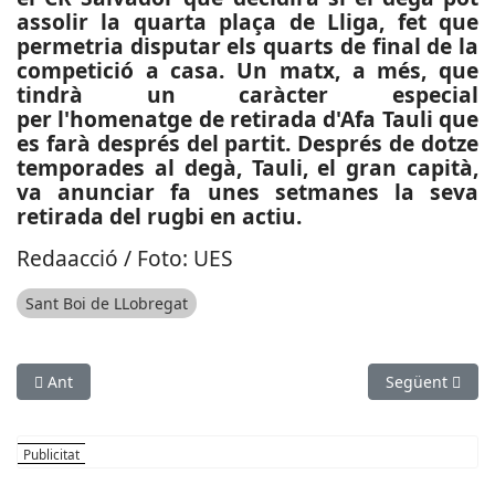
assolir la quarta plaça de Lliga, fet que
permetria disputar els quarts de final de la
competició a casa. Un matx, a més, que
tindrà un caràcter especial
per l'homenatge de retirada d'Afa Tauli que
es farà després del partit. Després de dotze
temporades al degà, Tauli, el gran capità,
va anunciar fa unes setmanes la seva
retirada del rugbi en actiu.
Redaacció / Foto: UES
Sant Boi de LLobregat
Article anterior: SUCCESSOS: Incendi en una llibreria del Pr
Article següen
Ant
Següent