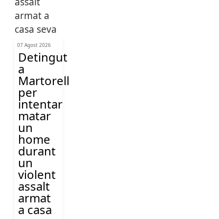
07 Agost 2026
Detingut
a
Martorell
per
intentar
matar
un
home
durant
un
violent
assalt
armat
a casa