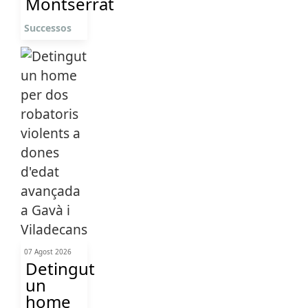
Montserrat
Successos
07 Agost 2026
Detingut
un
home