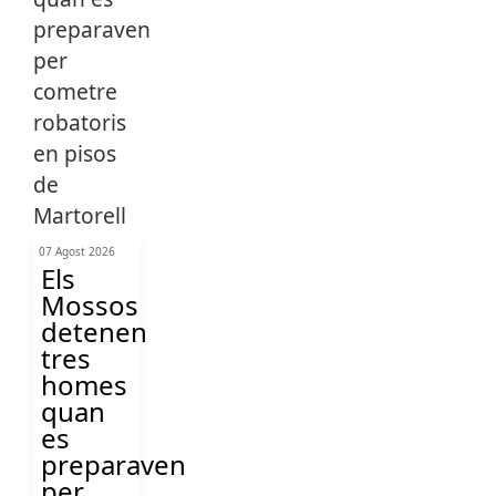
07 Agost 2026
Els
Mossos
detenen
tres
homes
quan
es
preparaven
per