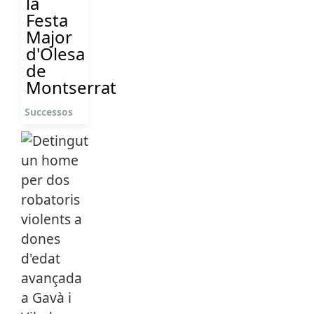
la
Festa
Major
d'Olesa
de
Montserrat
Successos