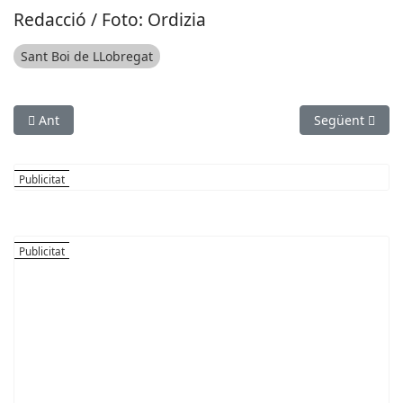
Redacció / Foto: Ordizia
Sant Boi de LLobregat
Article anterior: ESPORTS (FUTBOL, SEGONA B): El Mallorca gol
Article següe
Ant
Següent