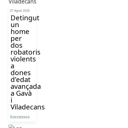
07 Agost 2026
Detingut
un
home
per
dos
robatoris
violents
a
dones
d'edat
avançada
a Gavà
i
Viladecans
Successos