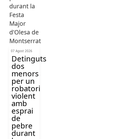
07 Agost 2026
Detinguts
dos
menors
per un
robatori
violent
amb
esprai
de
pebre
durant