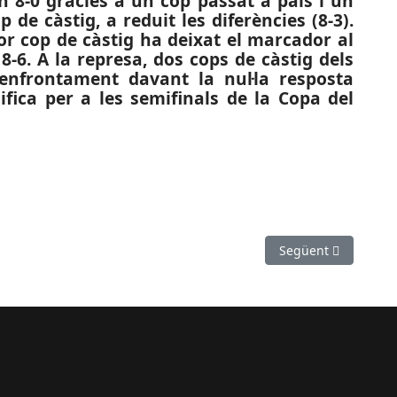
n 8-0 gràcies a un cop passat a pals i un
op de càstig,
a reduit les diferències (8-3).
or cop de càstig ha deixat el marcador al
-6. A la represa, dos cops de càstig dels
’enfrontament davant la nul·la resposta
ifica per a les semifinals de la Copa del
F): El Castelldefels cau a Els Canyars
Article següent: CR
Següent