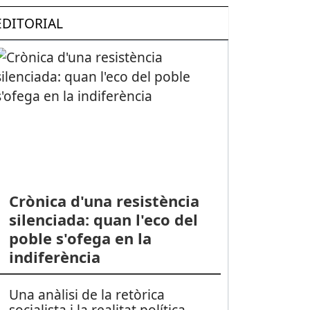
EDITORIAL
Crònica d'una resistència
silenciada: quan l'eco del
poble s'ofega en la
indiferència
Una anàlisi de la retòrica
socialista i la realitat política