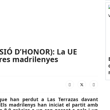
SIÓ D’HONOR): La UE
rres madrilenyes
 que han perdut a Las Terrazas davant
 Els madrilenys han iniciat el partit amb