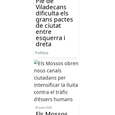
Ple de
Viladecans
dificulta els
grans pactes
de ciutat
entre
esquerra i
dreta
Política
30 Juliol 2026
Els Mossos