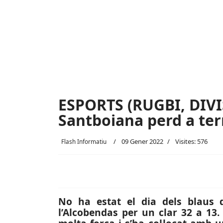
ESPORTS (RUGBI, DIVI
Santboiana perd a te
09 Gener 2022
Visites: 576
Flash Informatiu
No ha estat el dia dels blaus
l’Alcobendas per un clar 32 a 13.