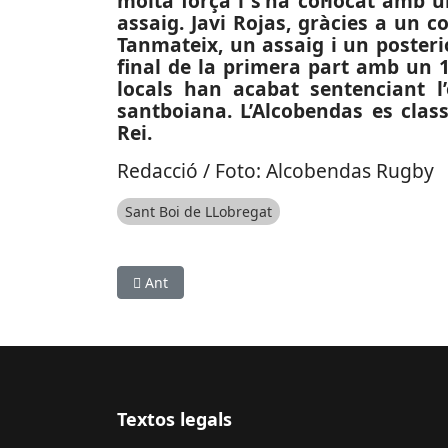
molta força i s’ha col·locat amb u
assaig. Javi Rojas, gràcies a un c
Tanmateix, un assaig i un posteri
final de la primera part amb un 18
locals han acabat sentenciant l
santboiana. L’Alcobendas es class
Rei.
Redacció / Foto: Alcobendas Rugby
Sant Boi de LLobregat
Article anterior: ESPORTS (FUTBOL, TERCERA RFE
Ant
Textos legals