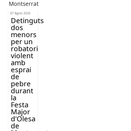
07 Agost 2026
Detinguts
dos
menors
per un
robatori
violent
amb
esprai
de
pebre
durant
la
Festa
Major
d'Olesa
de