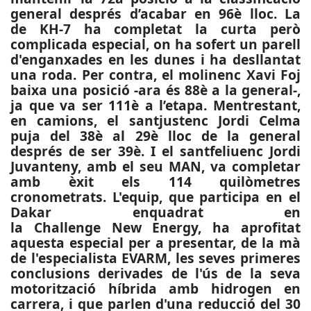
general després d’acabar en 96è lloc. La
de KH-7 ha completat la curta però
complicada especial, on ha sofert un parell
d'enganxades en les dunes i ha desllantat
una roda. Per contra, el molinenc Xavi Foj
baixa una posició -ara és 88è a la general-,
ja que va ser 111è a l’etapa. Mentrestant,
en camions, el santjustenc Jordi Celma
puja del 38è al 29è lloc de la general
després de ser 39è. I el santfeliuenc Jordi
Juvanteny, amb el seu MAN, va completar
amb èxit els 114 quilòmetres
cronometrats. L'equip, que participa en el
Dakar enquadrat en
la Challenge New Energy, ha aprofitat
aquesta especial per a presentar, de la mà
de l'especialista EVARM, les seves primeres
conclusions derivades de l'ús de la seva
motorització híbrida amb hidrogen en
carrera, i que parlen d'una reducció del 30