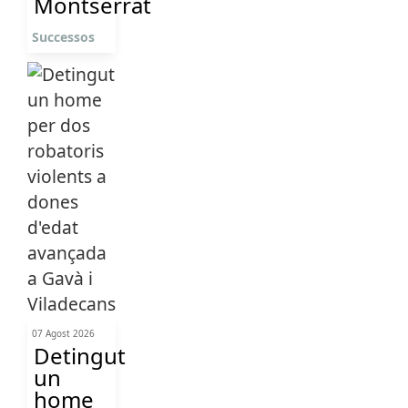
Montserrat
Successos
07 Agost 2026
Detingut
un
home