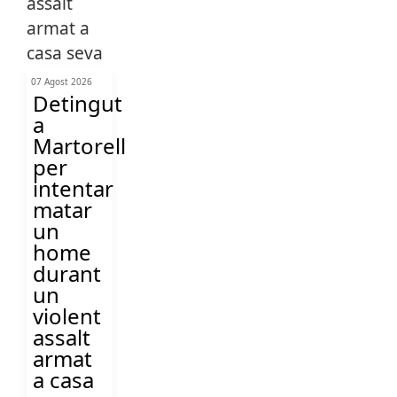
07 Agost 2026
Detingut
a
Martorell
per
intentar
matar
un
home
durant
un
violent
assalt
armat
a casa