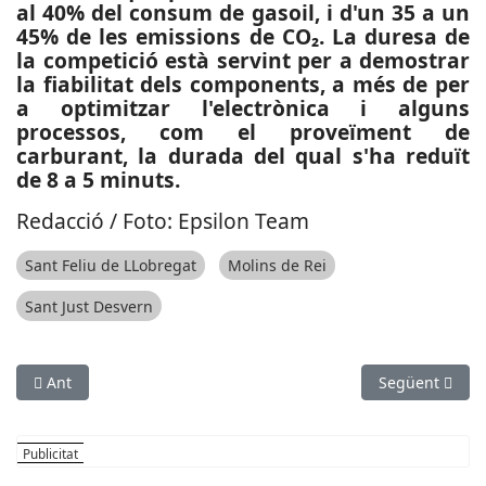
al 40% del consum de gasoil, i d'un 35 a un
45% de les emissions de CO₂. La duresa de
la competició està servint per a demostrar
la fiabilitat dels components, a més de per
a optimitzar l'electrònica i alguns
processos, com el proveïment de
carburant, la durada del qual s'ha reduït
de 8 a 5 minuts.
Redacció / Foto: Epsilon Team
Sant Feliu de LLobregat
Molins de Rei
Sant Just Desvern
Article anterior: SOCIETAT: Avui s’obre la sortida d’Esplugues a
Article següen
Ant
Següent