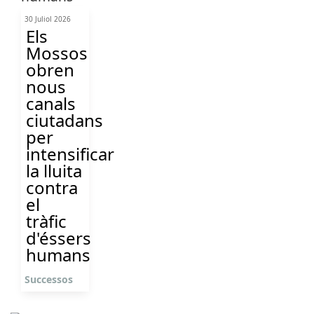
30 Juliol 2026
Els
Mossos
obren
nous
canals
ciutadans
per
intensificar
la lluita
contra
el
tràfic
d'éssers
humans
Successos