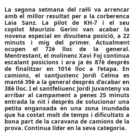
La segona setmana del ral·li va arrencar
amb el millor resultat per a la corberenca
Laia Sanz. La pilot de KH-7 i el seu
copilot Maurizio Gerini van acabar la
novena especial en divuitena posició, a 22
minuts i mig del primer. Actualment
ocupen el 72è lloc de la general.
Mentrestant, el molinenc Xavi Foj continua
escalant posicions i ara ja és 87è després
de finalitzar en 101è lloc a l’etapa. En
camions, el santjustenc Jordi Celma es
manté 39è a la general després d’acabar en
38è lloc. I el santfeliuenc Jordi Juvanteny va
arribar al campament a penes 25 minuts
entrada la nit i després de solucionar una
petita enganxada en una zona inundada
que ha costat molt de temps i dificultats a
bona part de la caravana de camions de la
prova. Continua líder en la seva categoria.