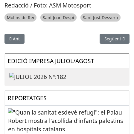
Redacció / Foto: ASM Motosport
Molins de Rei
Sant Joan Despí
Sant Just Desvern
Article anterior: POLÍTICA: Joan Carles Martínez, candidat del P
Article següen
Ant
Següent
EDICIÓ IMPRESA JULIOL/AGOST
REPORTATGES