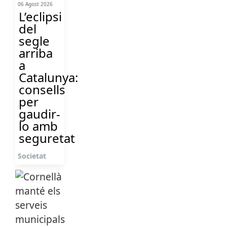
06 Agost 2026
L’eclipsi
del
segle
arriba
a
Catalunya:
consells
per
gaudir-
lo amb
seguretat
Societat