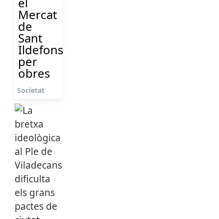
el
Mercat
de
Sant
Ildefons
per
obres
Societat