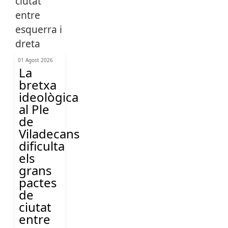
01 Agost 2026
La
bretxa
ideològica
al Ple
de
Viladecans
dificulta
els
grans
pactes
de
ciutat
entre