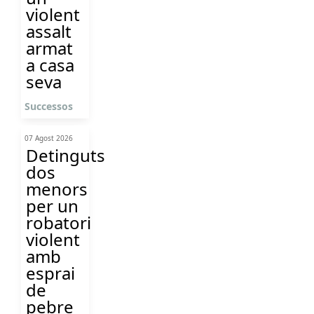
violent
assalt
armat
a casa
seva
Successos
07 Agost 2026
Detinguts
dos
menors
per un
robatori
violent
amb
esprai
de
pebre