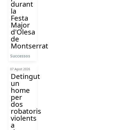
durant
la
Festa
Major
d'Olesa
de
Montserrat
Successos
07 Agost 2026
Detingut
un
home
per
dos
robatoris
violents
a