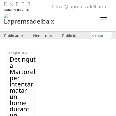
mail@lapremsadelbaix.es
Data: 09-08-2026
Cerca
Publicador
Hemeroteca
Publicitat
07 Agost 2026
Detingut
a
Martorell
per
intentar
matar
un
home
durant
un