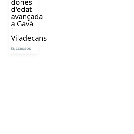
dones
d'edat
avançada
a Gavà
i
Viladecans
Successos