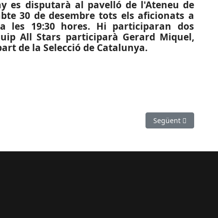
y es disputarà al pavelló de l'Ateneu de
bte 30 de desembre tots els aficionats a
a les 19:30 hores. Hi participaran dos
quip All Stars participarà Gerard Miquel,
art de la Selecció de Catalunya.
ració de les cobertes de la Cripta de la Colònia Güell
Article següent: SU
Següent