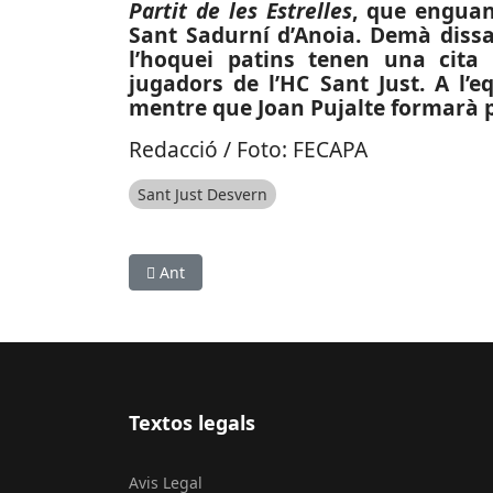
Partit de les Estrelles
, que enguan
Sant Sadurní d’Anoia. Demà dissa
l’hoquei patins tenen una cita 
jugadors de l’HC Sant Just. A l’e
mentre que Joan Pujalte formarà p
Redacció / Foto: FECAPA
Sant Just Desvern
Article anterior: CULTURA: Acaba l’obra de repa
Ant
Textos legals
Avis Legal