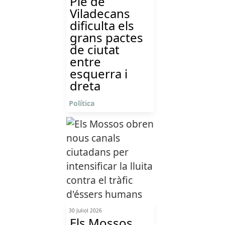
Ple de
Viladecans
dificulta els
grans pactes
de ciutat
entre
esquerra i
dreta
Política
30 Juliol 2026
Els Mossos