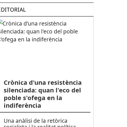
EDITORIAL
Crònica d'una resistència
silenciada: quan l'eco del
poble s'ofega en la
indiferència
Una anàlisi de la retòrica
socialista i la realitat política