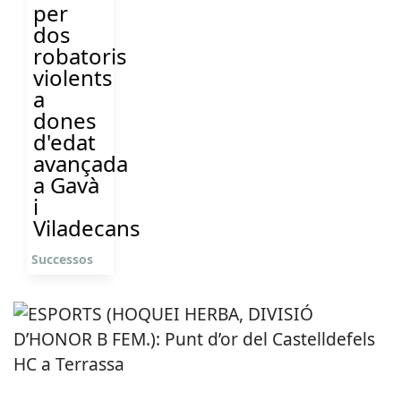
per
dos
robatoris
violents
a
dones
d'edat
avançada
a Gavà
i
Viladecans
Successos