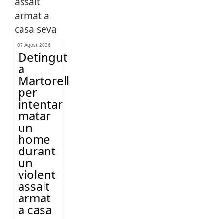
07 Agost 2026
Detingut
a
Martorell
per
intentar
matar
un
home
durant
un
violent
assalt
armat
a casa