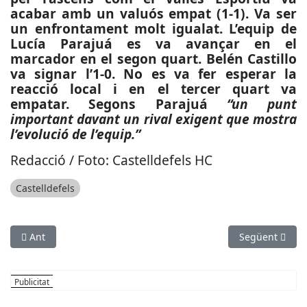
acabar amb un valuós empat (1-1). Va ser
un enfrontament molt igualat. L’equip de
Lucía Parajuá es va avançar en el
marcador en el segon quart. Belén Castillo
va signar l’1-0. No es va fer esperar la
reacció local i en el tercer quart va
empatar. Segons Parajuá
“un punt
important davant un rival exigent que mostra
l’evolució de l’equip.”
Redacció / Foto: Castelldefels HC
Castelldefels
Article anterior: ESPORTS (MOTOR, CAMPIONAT MOTOCICLISME 
Article següen
Ant
Següent