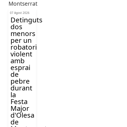
07 Agost 2026
Detinguts
dos
menors
per un
robatori
violent
amb
esprai
de
pebre
durant
la
Festa
Major
d'Olesa
de