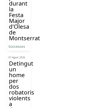
durant
la
Festa
Major
d'Olesa
de
Montserrat
Successos
07 Agost 2026
Detingut
un
home
per
dos
robatoris
violents
a