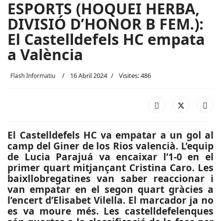
ESPORTS (HOQUEI HERBA,
DIVISIÓ D’HONOR B FEM.):
El Castelldefels HC empata
a València
16 Abril 2024
Visites: 486
Flash Informatiu
El Castelldefels HC va empatar a un gol al
camp del Giner de los Rios valencià. L’equip
de Lucia Parajuá va encaixar l’1-0 en el
primer quart mitjançant Cristina Caro. Les
baixllobregatines van saber reaccionar i
van empatar en el segon quart gràcies a
l’encert d’Elisabet Vilella. El marcador ja no
es va moure més. Les castelldefelenques