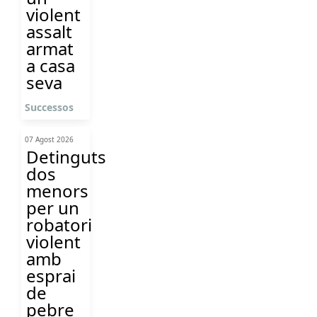
violent
assalt
armat
a casa
seva
Successos
07 Agost 2026
Detinguts
dos
menors
per un
robatori
violent
amb
esprai
de
pebre