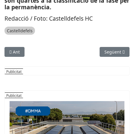
són quartes a la classificació de la fase per
la permanència.
Redacció / Foto: Castelldefels HC
Castelldefels
Article anterior: ECONOMIA: Acord polític a Cervelló per donar 
Article següen
Ant
Següent