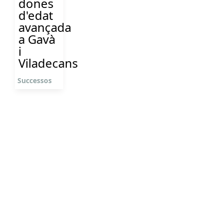
dones
d'edat
avançada
a Gavà
i
Viladecans
Successos