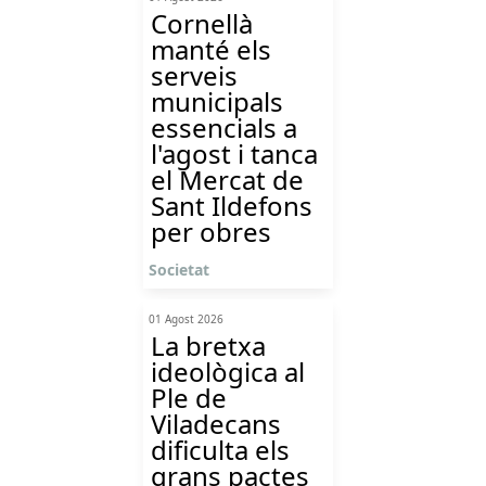
Cornellà
manté els
serveis
municipals
essencials a
l'agost i tanca
el Mercat de
Sant Ildefons
per obres
Societat
01 Agost 2026
La bretxa
ideològica al
Ple de
Viladecans
dificulta els
grans pactes