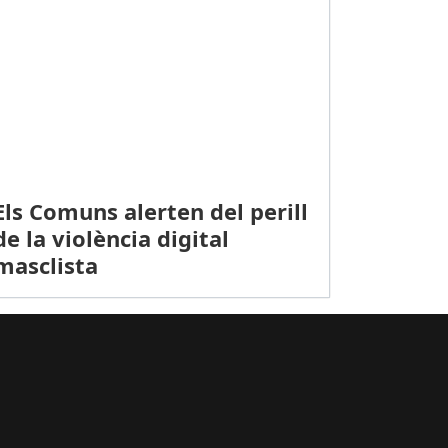
PORTS (BÀSQUET, LLIGA FEMENINA 2): Triomf espluguí i derrota co
Els Comuns alerten del perill
de la violència digital
masclista