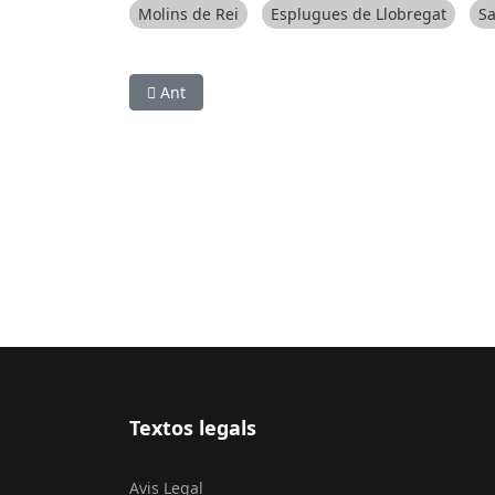
Molins de Rei
Esplugues de Llobregat
Sa
Article anterior: ESPORTS (BÀSQUET, LLIGA EBA)
Ant
Textos legals
Avis Legal