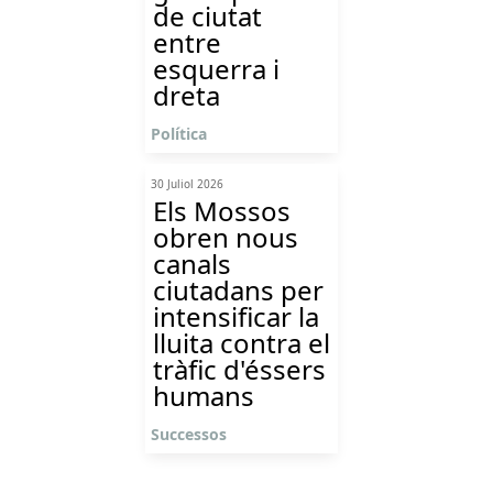
de ciutat
entre
esquerra i
dreta
Política
30 Juliol 2026
Els Mossos
obren nous
canals
ciutadans per
intensificar la
lluita contra el
tràfic d'éssers
humans
Successos