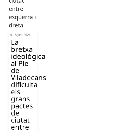
01 Agost 2026
La
bretxa
ideològica
al Ple
de
Viladecans
dificulta
els
grans
pactes
de
ciutat
entre