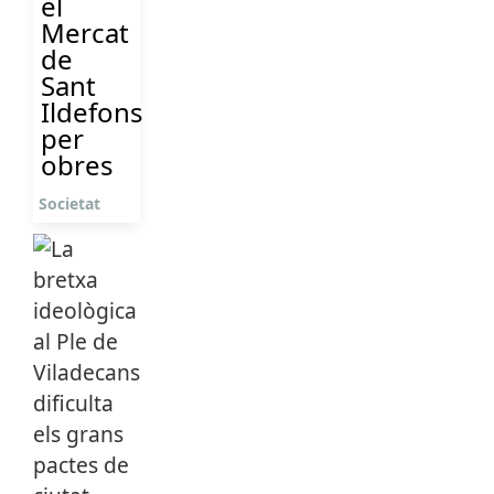
el
Mercat
de
Sant
Ildefons
per
obres
Societat