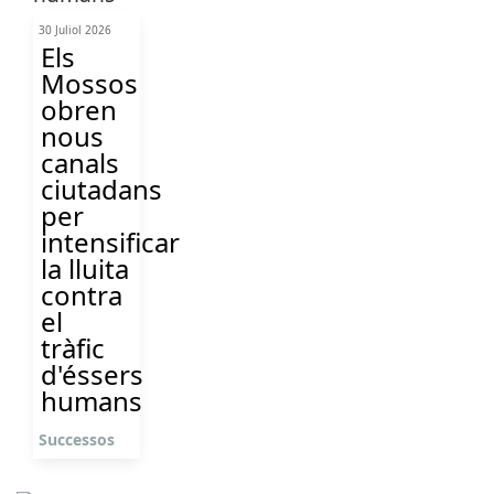
30 Juliol 2026
Els
Mossos
obren
nous
canals
ciutadans
per
intensificar
la lluita
contra
el
tràfic
d'éssers
humans
Successos