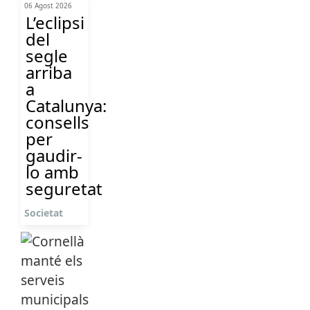
06 Agost 2026
L’eclipsi
del
segle
arriba
a
Catalunya:
consells
per
gaudir-
lo amb
seguretat
Societat