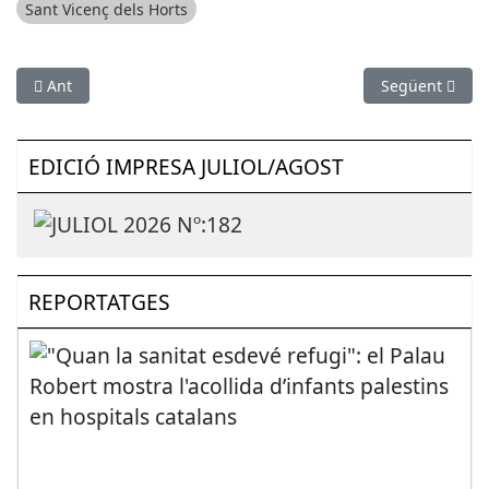
Sant Vicenç dels Horts
Article anterior: ESPORTS (FUTBOL, TERCERA DIVISIÓ): El Prat c
Article següen
Ant
Següent
EDICIÓ IMPRESA JULIOL/AGOST
REPORTATGES