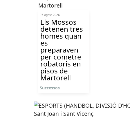
07 Agost 2026
Els Mossos
detenen tres
homes quan
es
preparaven
per cometre
robatoris en
pisos de
Martorell
Successos