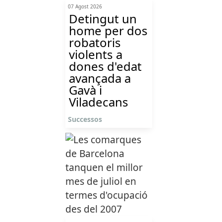
07 Agost 2026
Detingut un
home per dos
robatoris
violents a
dones d'edat
avançada a
Gavà i
Viladecans
Successos