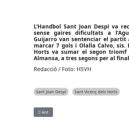
L’Handbol Sant Joan Despí va re
sense gaires dificultats a l’Agu
Guijarro van sentenciar el partit
marcar 7 gols i Olalla Calvo, sis.
Horts va sumar el segon triomf c
Almansa, a tres segons per al final
Redacció / Foto: HSVH
Sant Joan Despí
Sant Vicenç dels Horts
Article anterior: ESPORTS (HANDBOL, PRIEMRA E
Ant