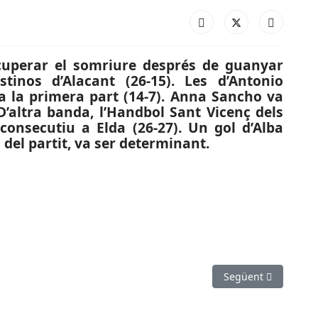
cuperar el somriure després de guanyar
stinos d’Alacant (26-15). Les d’Antonio
 a la primera part (14-7). Anna Sancho va
 D’altra banda, l’Handbol Sant Vicenç dels
onsecutiu a Elda (26-27). Un gol d’Alba
 del partit, va ser determinant.
STATAL MASC.): El Sant Joan trenca la seva mala ratxa i també gu
Article següent: ES
Següent