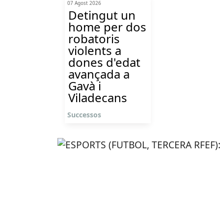
07 Agost 2026
Detingut un
home per dos
robatoris
violents a
dones d'edat
avançada a
Gavà i
Viladecans
Successos