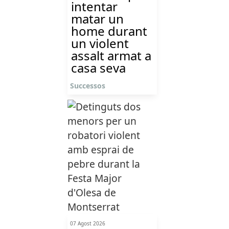
intentar
matar un
home durant
un violent
assalt armat a
casa seva
Successos
07 Agost 2026