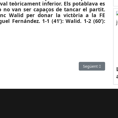
val teòricament inferior. Els potablava es
 no van ser capaços de tancar el partit.
nc Walid per donar la victòria a la FE
uel Fernández. 1-1 (41’): Walid. 1-2 (60’):
B): El CB Prat guanya a Benicarló
Article següent: E
Següent