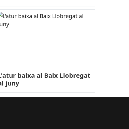
SPORTS (FUTBOL, SEGONA RFEF): Derrota cornellaneneca a Sabadell
L'atur baixa al Baix Llobregat
al juny