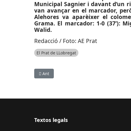
Municipal Sagnier i davant d’un ri
van avançar en el marcador, però
Alehores va aparèixer el colome
Grama. El marcador: 1-0 (37’): Mig
Walid.
Redacció / Foto: AE Prat
El Prat de LLobregat
Article anterior: ESPORTS (BÀSQUET, SEGONA FE
Ant
Textos legals