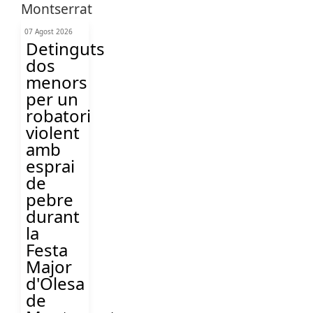
07 Agost 2026
Detinguts
dos
menors
per un
robatori
violent
amb
esprai
de
pebre
durant
la
Festa
Major
d'Olesa
de