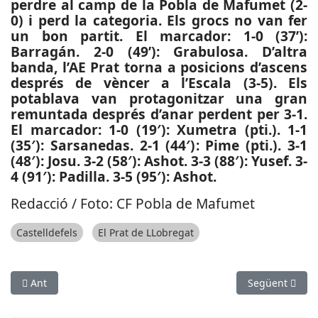
perdre al camp de la Pobla de Mafumet (2-
0) i perd la categoria. Els grocs no van fer
un bon partit. El marcador: 1-0 (37’):
Barragán. 2-0 (49’): Grabulosa. D’altra
banda, l’AE Prat torna a posicions d’ascens
després de vèncer a l’Escala (3-5). Els
potablava van protagonitzar una gran
remuntada després d’anar perdent per 3-1.
El marcador: 1-0 (19′): Xumetra (pti.). 1-1
(35′): Sarsanedas. 2-1 (44′): Pime (pti.). 3-1
(48′): Josu. 3-2 (58′): Ashot. 3-3 (88′): Yusef. 3-
4 (91′): Padilla. 3-5 (95′): Ashot.
Redacció / Foto: CF Pobla de Mafumet
Castelldefels
El Prat de LLobregat
Article anterior: ESPORTS (FUTBOL FEMENÍ, PRIMERA DIVISIÓ):
Article següen
Ant
Següent