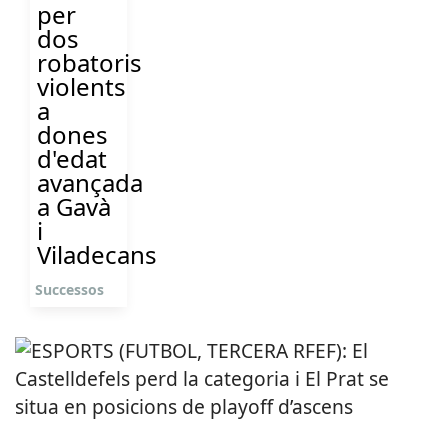
per
dos
robatoris
violents
a
dones
d'edat
avançada
a Gavà
i
Viladecans
Successos