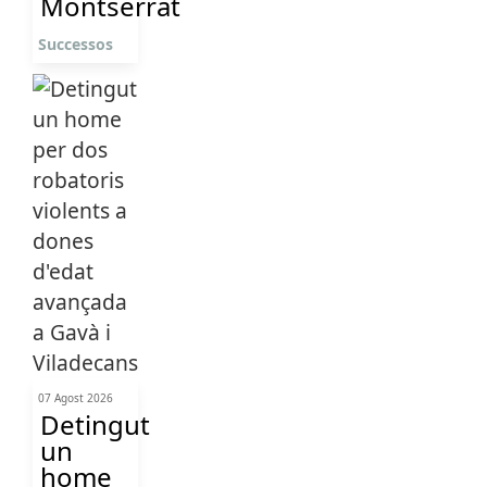
Montserrat
Successos
07 Agost 2026
Detingut
un
home