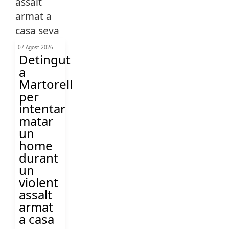
07 Agost 2026
Detingut
a
Martorell
per
intentar
matar
un
home
durant
un
violent
assalt
armat
a casa