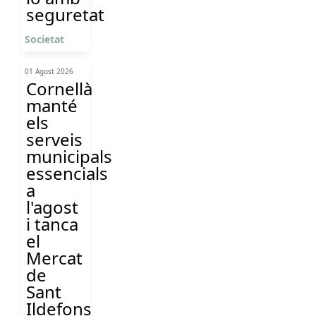
seguretat
Societat
01 Agost 2026
Cornellà
manté
els
serveis
municipals
essencials
a
l'agost
i tanca
el
Mercat
de
Sant
Ildefons