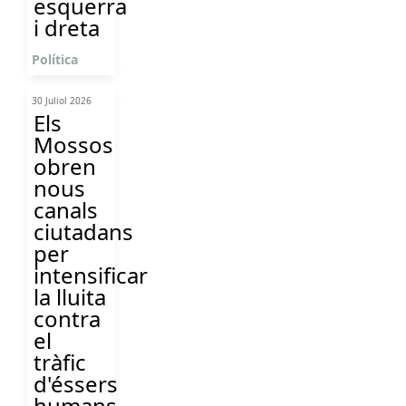
esquerra
i dreta
Política
30 Juliol 2026
Els
Mossos
obren
nous
canals
ciutadans
per
intensificar
la lluita
contra
el
tràfic
d'éssers
humans