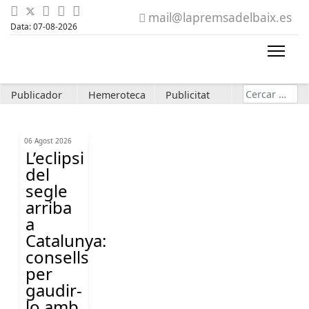
mail@lapremsadelbaix.es
Data: 07-08-2026
Cerca
Publicador
Hemeroteca
Publicitat
06 Agost 2026
L’eclipsi
del
segle
arriba
a
Catalunya:
consells
per
gaudir-
lo amb