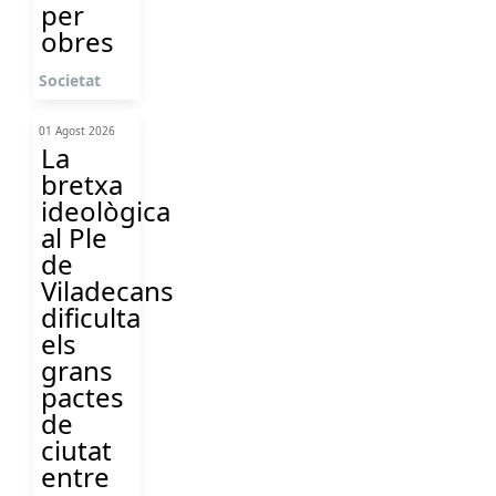
per
obres
Societat
01 Agost 2026
La
bretxa
ideològica
al Ple
de
Viladecans
dificulta
els
grans
pactes
de
ciutat
entre