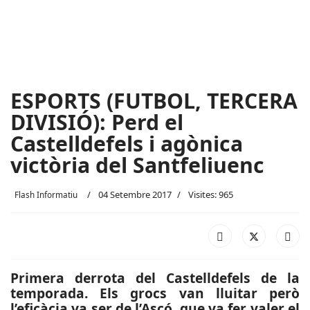
ESPORTS (FUTBOL, TERCERA
DIVISIÓ): Perd el
Castelldefels i agònica
victòria del Santfeliuenc
04 Setembre 2017
Visites: 965
Flash Informatiu
Primera derrota del Castelldefels de la
temporada. Els grocs van lluitar però
l’eficàcia va ser de l’Ascó, que va fer valer el