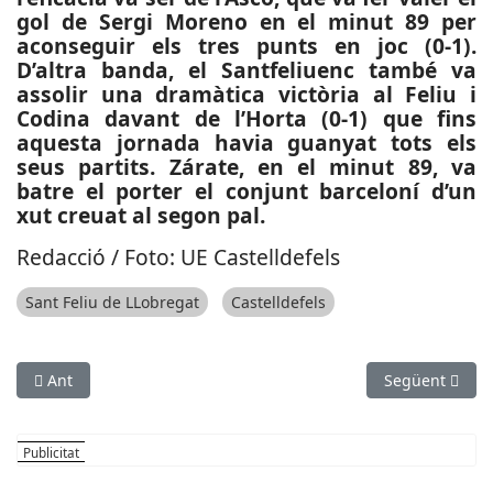
gol de Sergi Moreno en el minut 89 per
aconseguir els tres punts en joc (0-1).
D’altra banda, el Santfeliuenc també va
assolir una dramàtica victòria al Feliu i
Codina davant de l’Horta (0-1) que fins
aquesta jornada havia guanyat tots els
seus partits. Zárate, en el minut 89, va
batre el porter el conjunt barceloní d’un
xut creuat al segon pal.
Redacció / Foto: UE Castelldefels
Sant Feliu de LLobregat
Castelldefels
Article anterior: ESPORTS (BÀSQUET, LLIGA CATALANA LEB): El 
Article següen
Ant
Següent