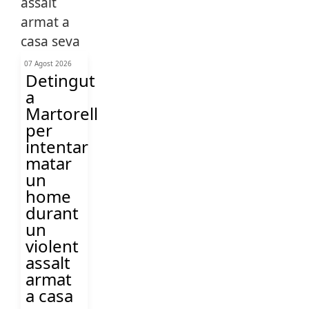
07 Agost 2026
Detingut
a
Martorell
per
intentar
matar
un
home
durant
un
violent
assalt
armat
a casa