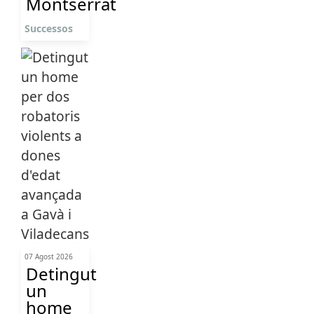
Montserrat
Successos
07 Agost 2026
Detingut
un
home