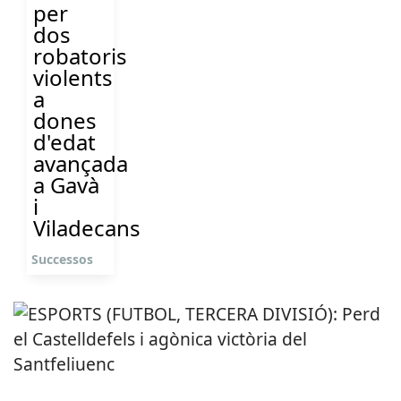
per
dos
robatoris
violents
a
dones
d'edat
avançada
a Gavà
i
Viladecans
Successos