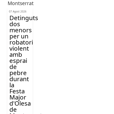
07 Agost 2026
Detinguts
dos
menors
per un
robatori
violent
amb
esprai
de
pebre
durant
la
Festa
Major
d'Olesa
de